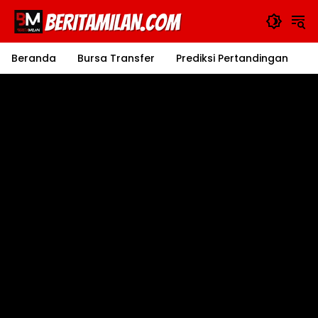
Langsung
ke
konten
Beranda
Bursa Transfer
Prediksi Pertandingan
J