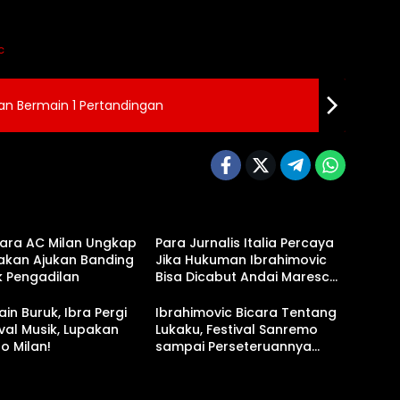
c
gan Bermain 1 Pertandingan
ara AC Milan Ungkap
Para Jurnalis Italia Percaya
akan Ajukan Banding
Jika Hukuman Ibrahimovic
k Pengadilan
Bisa Dicabut Andai Maresca
Akui Kesalahannya
ain Buruk, Ibra Pergi
Ibrahimovic Bicara Tentang
ival Musik, Lupakan
Lukaku, Festival Sanremo
o Milan!
sampai Perseteruannya
dengan Pebasket LeBron
James