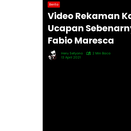
Berita
Video Rekaman Kart
Ucapan Sebenarn
Fabio Maresca
Heru Setyono
2 Min Baca
13 April 2021