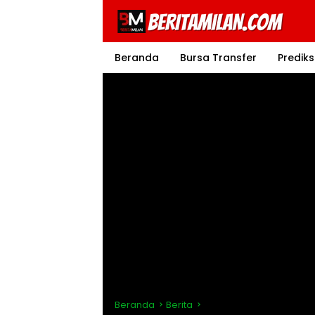
Langsung
ke
konten
Beranda
Bursa Transfer
Prediks
Beranda
Berita