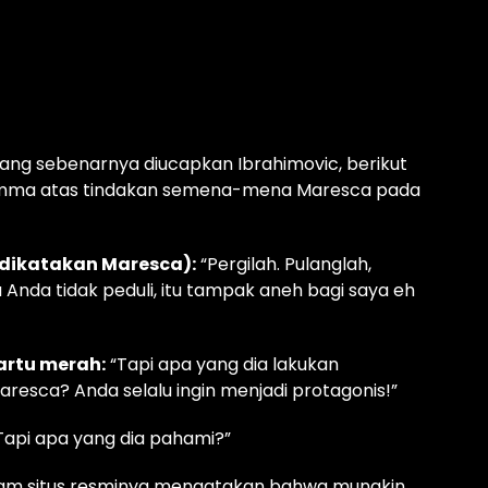
yang sebenarnya diucapkan Ibrahimovic, berikut
umma atas tindakan semena-mena Maresca pada
dikatakan Maresca):
“Pergilah. Pulanglah,
ka Anda tidak peduli, itu tampak aneh bagi saya eh
rtu merah:
“Tapi apa yang dia lakukan
esca? Anda selalu ingin menjadi protagonis!”
Tapi apa yang dia pahami?”
am situs resminya mengatakan bahwa mungkin