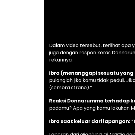
Dalam video tersebut, terlihat apa 
juga dengan respon keras Donnar
rekannya:
Ibra (menanggapi sesuatu yang 
pulanglah jika kamu tidak peduli. Ji
(sembra strano).”
Reaksi Donnarumma terhadap ka
padamu? Apa yang kamu lakukan Mar
Ibra saat keluar dari lapangan:
“
Laporan dari
Gianluca Di Marzio
dal