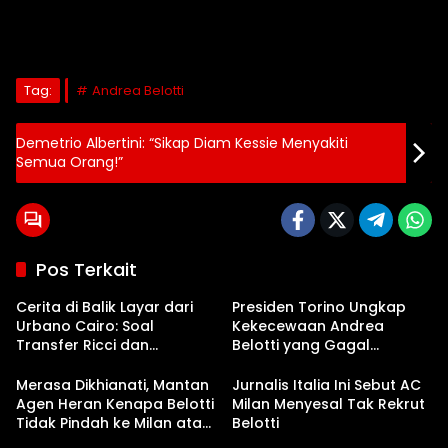
Tag:
Andrea Belotti
Demetrio Albertini: “Sikap Diam Kessie Menyakiti
Semua Orang!”
Pos Terkait
Cerita di Balik Layar dari
Presiden Torino Ungkap
Urbano Cairo: Soal
Kekecewaan Andrea
Transfer Ricci dan
Belotti yang Gagal
Tawaran ‘Rendah’ Milan
Gabung AC Milan
untuk Belotti
Merasa Dikhianati, Mantan
Jurnalis Italia Ini Sebut AC
Agen Heran Kenapa Belotti
Milan Menyesal Tak Rekrut
Tidak Pindah ke Milan atau
Belotti
Chelsea