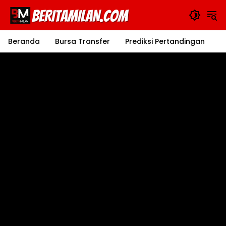
Langsung
ke
konten
Beranda
Bursa Transfer
Prediksi Pertandingan
J