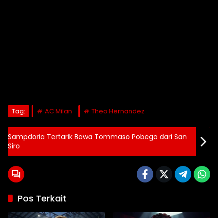
Tag:
AC Milan
Theo Hernandez
Sampdoria Tertarik Bawa Tommaso Pobega dari San
Siro
Pos Terkait