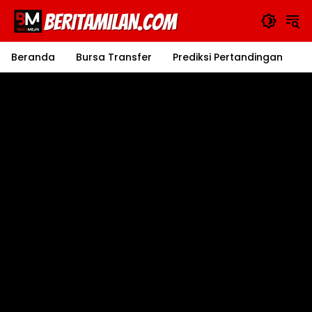
Langsung
ke
konten
Beranda
Bursa Transfer
Prediksi Pertandingan
J