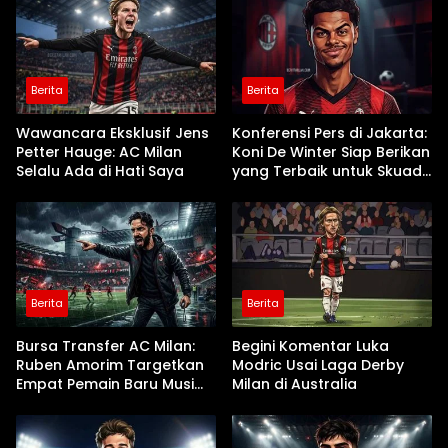
Berita
Berita
Wawancara Eksklusif Jens
Konferensi Pers di Jakarta:
Petter Hauge: AC Milan
Koni De Winter Siap Berikan
Selalu Ada di Hati Saya
yang Terbaik untuk Skuad
Ruben Amorim
Berita
Berita
Bursa Transfer AC Milan:
Begini Komentar Luka
Ruben Amorim Targetkan
Modric Usai Laga Derby
Empat Pemain Baru Musim
Milan di Australia
Panas Ini