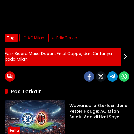
Tag:
AC Milan
Edin Terzic
Felix Bicara Masa Depan, Final Coppa, dan Cintanya
pada Milan
Pos Terkait
Berita
Wawancara Eksklusif Jens
Petter Hauge: AC Milan
Selalu Ada di Hati Saya
Berita