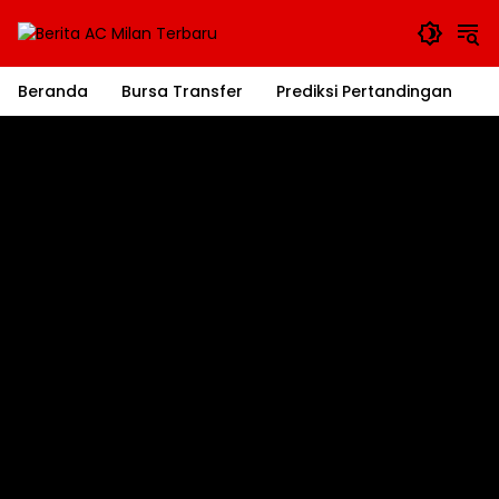
Langsung
ke
konten
Beranda
Bursa Transfer
Prediksi Pertandingan
J