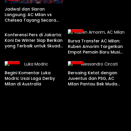
Jadwal dan Siaran
Langsung: AC Milan vs
Chelsea Tayang Secara
Berita
Nasional di TVRI
Berita
Konferensi Pers di Jakarta:
Koni De Winter Siap Berikan
Bursa Transfer AC Milan:
yang Terbaik untuk Skuad
Ruben Amorim Targetkan
Ruben Amorim
Empat Pemain Baru Musim
Panas Ini
Berita
Berita
Begini Komentar Luka
Bersaing Ketat dengan
Modric Usai Laga Derby
Juventus dan PSG, AC
Milan di Australia
Milan Pantau Bek Muda
Parma Alessandro Circati