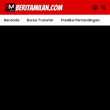
Langsung
ke
konten
Beranda
Bursa Transfer
Prediksi Pertandingan
J