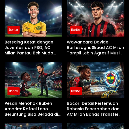
Berita
Berita
Bersaing Ketat dengan
Wawancara Davide
Juventus dan PSG, AC
Bartesaghi: Skuad AC Milan
Milan Pantau Bek Muda
Tampil Lebih Agresif Musim
Parma Alessandro Circati
Ini
Berita
Berita
Pesan Menohok Ruben
Bocor! Detail Pertemuan
Amorim: Rafael Leao
Rahasia Fenerbahce dan
Beruntung Bisa Berada di
AC Milan Bahas Transfer
AC Milan
Rafael Leao