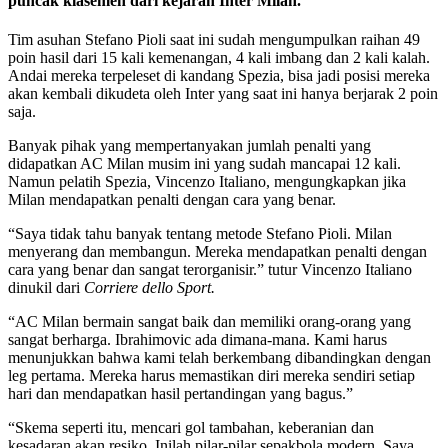
puncak klasemen dari kejaran Inter Milan.
Tim asuhan Stefano Pioli saat ini sudah mengumpulkan raihan 49
poin hasil dari 15 kali kemenangan, 4 kali imbang dan 2 kali kalah.
Andai mereka terpeleset di kandang Spezia, bisa jadi posisi mereka
akan kembali dikudeta oleh Inter yang saat ini hanya berjarak 2 poin
saja.
Banyak pihak yang mempertanyakan jumlah penalti yang
didapatkan AC Milan musim ini yang sudah mancapai 12 kali.
Namun pelatih Spezia, Vincenzo Italiano, mengungkapkan jika
Milan mendapatkan penalti dengan cara yang benar.
“Saya tidak tahu banyak tentang metode Stefano Pioli. Milan
menyerang dan membangun. Mereka mendapatkan penalti dengan
cara yang benar dan sangat terorganisir.” tutur Vincenzo Italiano
dinukil dari
Corriere dello Sport.
“AC Milan bermain sangat baik dan memiliki orang-orang yang
sangat berharga. Ibrahimovic ada dimana-mana. Kami harus
menunjukkan bahwa kami telah berkembang dibandingkan dengan
leg pertama. Mereka harus memastikan diri mereka sendiri setiap
hari dan mendapatkan hasil pertandingan yang bagus.”
“Skema seperti itu, mencari gol tambahan, keberanian dan
kesadaran akan resiko. Inilah pilar-pilar sepakbola modern. Saya