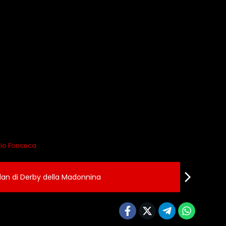
lo Fonseca
n di Derby della Madonnina