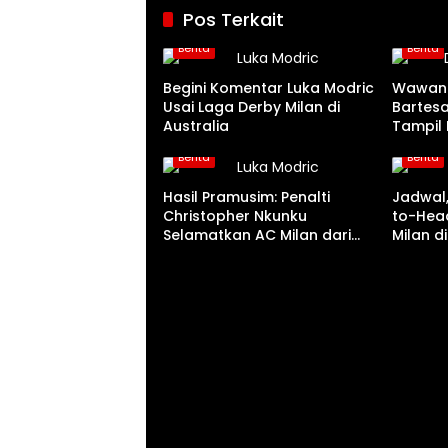
Pos Terkait
Berita
Berita
Begini Komentar Luka Modric
Wawanc
Usai Laga Derby Milan di
Bartesa
Australia
Tampil 
Ini
Berita
Berita
Hasil Pramusim: Penalti
Jadwal,
Christopher Nkunku
to-Head
Selamatkan AC Milan dari
Milan d
Kekalahan Kontra Inter