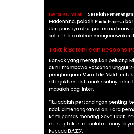
– Setelah
Berita AC Milan
kemenangan 
Madonnina, pelatih
ber
Paulo Fonseca
dan puasnya atas performa timnya.
setelah kekalahan mengecewakan 1-
Taktik Berani dan Respons 
Banyak yang meragukan peluang Mila
akhir membawa Rossoneri unggul 2
penghargaan
untuk
Man of the Match
ditunjukkan oleh anak asuhnya d
masalah bagi Inter.
“Itu adalah pertandingan penting, 
tidak dimenangkan Milan. Para pema
kami pantas menang. Saya tidak inga
menciptakan masalah sebanyak yang
kepada
.
DAZN