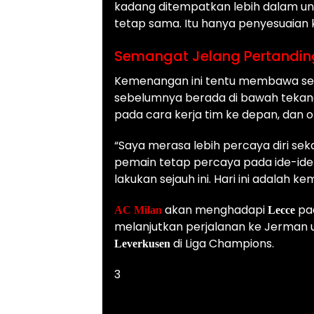
kadang ditempatkan lebih dalam u
tetap sama. Itu hanya penyesuaian ke
Semangat Jelang Pertandin
Kemenangan ini tentu membawa sed
sebelumnya berada di bawah tekana
pada cara kerja tim ke depan, dan 
“Saya merasa lebih percaya diri sek
pemain tetap percaya pada ide-ide
lakukan sejauh ini. Hari ini adalah
akan menghadapi
pa
AC Milan
Lecce
melanjutkan perjalanan ke Jerman
di Liga Champions.
Leverkusen
3