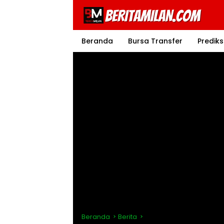
Langsung
ke
konten
Beranda
Bursa Transfer
Prediks
Beranda
Berita