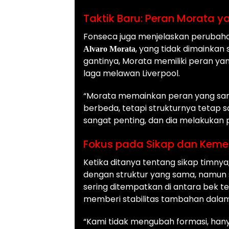
Taktik Baru: Peran Morata y
Fonseca juga menjelaskan perubaha
, yang tidak dimainkan
Alvaro Morata
gantinya, Morata memiliki peran ya
laga melawan Liverpool.
“Morata memainkan peran yang sama
berbeda, tetapi strukturnya tetap
sangat penting, dan dia melakukan p
Fokus pada Sikap dan Kem
Ketika ditanya tentang sikap timn
dengan struktur yang sama, namun s
sering ditempatkan di antara bek 
memberi stabilitas tambahan dala
“Kami tidak mengubah formasi, ha