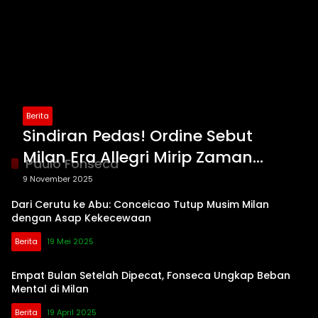
Berita
Sindiran Pedas! Ordine Sebut
Milan Era Allegri Mirip Zaman
Paulo Fonseca
Fonseca
9 November 2025
Dari Cerutu ke Abu: Conceicao Tutup Musim Milan
dengan Asap Kekecewaan
Berita
19 Mei 2025
Empat Bulan Setelah Dipecat, Fonseca Ungkap Beban
Mental di Milan
Berita
19 April 2025