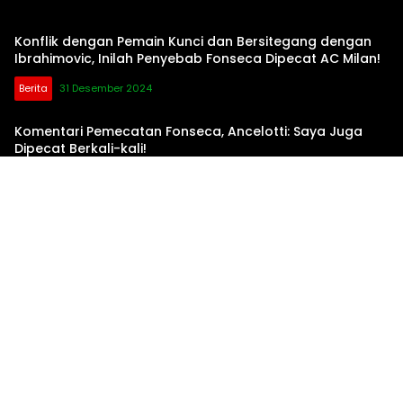
Konflik dengan Pemain Kunci dan Bersitegang dengan
Ibrahimovic, Inilah Penyebab Fonseca Dipecat AC Milan!
Berita
31 Desember 2024
Komentari Pemecatan Fonseca, Ancelotti: Saya Juga
Dipecat Berkali-kali!
Berita
30 Desember 2024
Pemecatan Paulo Fonseca Dianggap Sebagai Langkah
yang Cerdas, Kok Bisa?
Berita
30 Desember 2024
Gerry Cardinale Sendiri yang Putuskan Pecat Paulo
Fonseca
Berita
30 Desember 2024
Surat Kabar Italia Soroti Pemecatan Paulo Fonseca dan