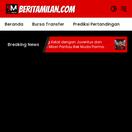
Langsung
ke
konten
Beranda
Bursa Transfer
Prediksi Pertandingan
J
a
Bersaing Ketat dengan Juventus dan
Wawanc
Breaking News
PSG, AC Milan Pantau Bek Muda Parma
AC Mila
Alessandro Circati