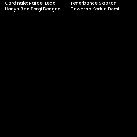
Cardinale: Rafael Leao
Fenerbahce Siapkan
Hanya Bisa Pergi Dengan
Tawaran Kedua Demi
‘Uang Nyata’ €50 Juta!
Rafael Leao