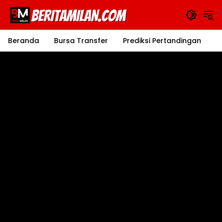
Langsung
ke
konten
Beranda
Bursa Transfer
Prediksi Pertandingan
J