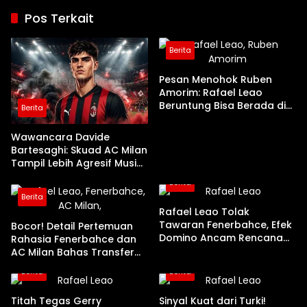
Pos Terkait
Berita
Pesan Menohok Ruben
Amorim: Rafael Leao
Beruntung Bisa Berada di
Berita
AC Milan
Wawancara Davide
Bartesaghi: Skuad AC Milan
Tampil Lebih Agresif Musim
Ini
Berita
Berita
Rafael Leao Tolak
Tawaran Fenerbahce, Efek
Bocor! Detail Pertemuan
Domino Ancam Rencana
Rahasia Fenerbahce dan
Transfer AC Milan!
AC Milan Bahas Transfer
Rafael Leao
Berita
Berita
Titah Tegas Gerry
Sinyal Kuat dari Turki!