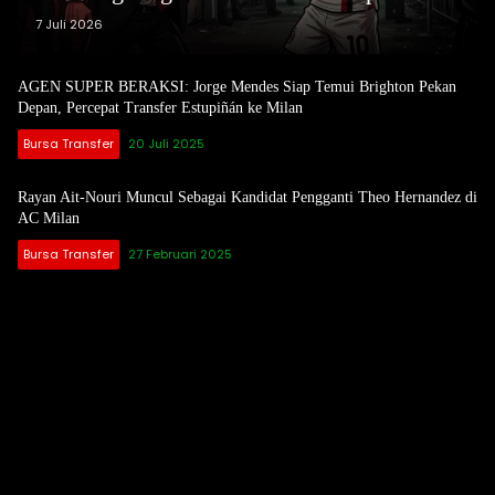
Rafael Leao!
7 Juli 2026
AGEN SUPER BERAKSI: Jorge Mendes Siap Temui Brighton Pekan
Depan, Percepat Transfer Estupiñán ke Milan
Bursa Transfer
20 Juli 2025
Rayan Ait-Nouri Muncul Sebagai Kandidat Pengganti Theo Hernandez di
AC Milan
Bursa Transfer
27 Februari 2025