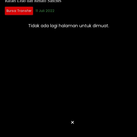
Rafael Leao dan Renato Sanches
Bursa Transfer
11 Juli 2022
Tidak ada lagi halaman untuk dimuat.
×