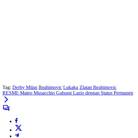
Tag:
Derby Milan
Ibrahimovic
Lukaku
Zlatan Ibrahimovic
RESMI: Mateo Musacchio Gabung Lazio dengan Status Permanen