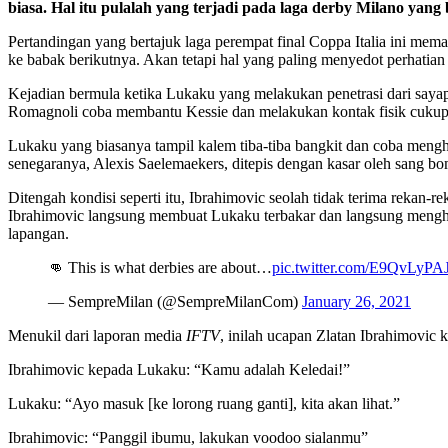
biasa. Hal itu pulalah yang terjadi pada laga derby Milano yan
Pertandingan yang bertajuk laga perempat final Coppa Italia ini mem
ke babak berikutnya. Akan tetapi hal yang paling menyedot perhatia
Kejadian bermula ketika Lukaku yang melakukan penetrasi dari sayap 
Romagnoli coba membantu Kessie dan melakukan kontak fisik cukup
Lukaku yang biasanya tampil kalem tiba-tiba bangkit dan coba meng
senegaranya, Alexis Saelemaekers, ditepis dengan kasar oleh sang bo
Ditengah kondisi seperti itu, Ibrahimovic seolah tidak terima rekan-
Ibrahimovic langsung membuat Lukaku terbakar dan langsung mengham
lapangan.
👊 This is what derbies are about…
pic.twitter.com/E9QvLyPA
— SempreMilan (@SempreMilanCom)
January 26, 2021
Menukil dari laporan media
IFTV
, inilah ucapan Zlatan Ibrahimovic
Ibrahimovic kepada Lukaku: “Kamu adalah Keledai!”
Lukaku: “Ayo masuk [ke lorong ruang ganti], kita akan lihat.”
Ibrahimovic: “Panggil ibumu, lakukan voodoo sialanmu”