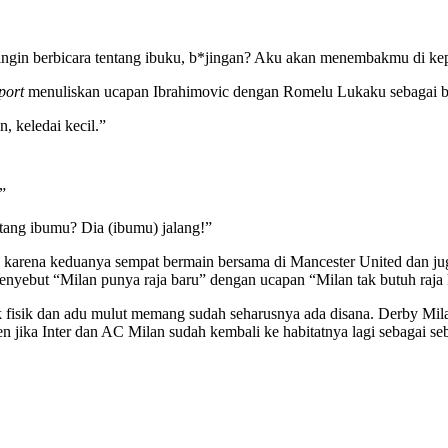
ingin berbicara tentang ibuku, b*jingan? Aku akan menembakmu di ke
Sport
menuliskan ucapan Ibrahimovic dengan Romelu Lukaku sebagai be
, keledai kecil.”
”
ntang ibumu?
Dia (ibumu) jalang!”
an karena keduanya sempat bermain bersama di Mancester United dan 
enyebut “Milan punya raja baru” dengan ucapan “Milan tak butuh raja
 fisik dan adu mulut memang sudah seharusnya ada disana. Derby Mi
 jika Inter dan AC Milan sudah kembali ke habitatnya lagi sebagai seb