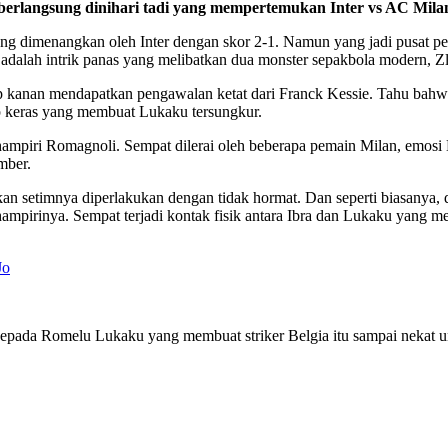
g berlangsung dinihari tadi yang mempertemukan Inter vs AC Mila
ang dimenangkan oleh Inter dengan skor 2-1. Namun yang jadi pusat pe
n adalah intrik panas yang melibatkan dua monster sepakbola modern, 
kanan mendapatkan pengawalan ketat dari Franck Kessie. Tahu bahwa st
 keras yang membuat Lukaku tersungkur.
hampiri Romagnoli. Sempat dilerai oleh beberapa pemain Milan, emos
mber.
rekan setimnya diperlakukan dengan tidak hormat. Dan seperti biasanya,
pirinya. Sempat terjadi kontak fisik antara Ibra dan Lukaku yang me
Jo
 kepada Romelu Lukaku yang membuat striker Belgia itu sampai nekat