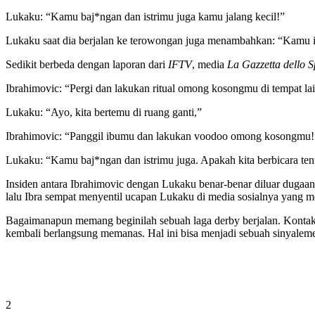
Lukaku: “Kamu baj*ngan dan istrimu juga kamu jalang kecil!”
Lukaku saat dia berjalan ke terowongan juga menambahkan: “Kamu 
Sedikit berbeda dengan laporan dari
IFTV
, media
La Gazzetta dello 
Ibrahimovic:
“Pergi dan lakukan ritual omong kosongmu di tempat lain
Lukaku:
“Ayo, kita bertemu di ruang ganti,”
Ibrahimovic:
“Panggil ibumu dan lakukan voodoo omong kosongmu!
Lukaku:
“Kamu baj*ngan dan istrimu juga.
Apakah kita berbicara te
Insiden antara Ibrahimovic dengan Lukaku benar-benar diluar duga
lalu Ibra sempat menyentil ucapan Lukaku di media sosialnya yang m
Bagaimanapun memang beginilah sebuah laga derby berjalan. Kontak
kembali berlangsung memanas. Hal ini bisa menjadi sebuah sinyalemen
2