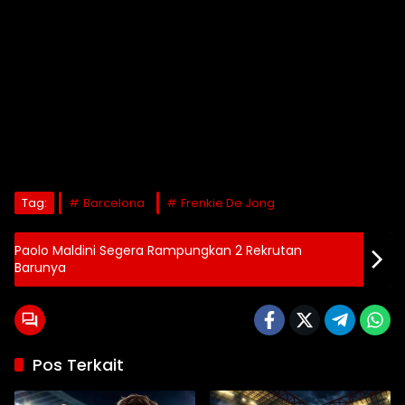
Tag:
Barcelona
Frenkie De Jong
Paolo Maldini Segera Rampungkan 2 Rekrutan
Barunya
Pos Terkait