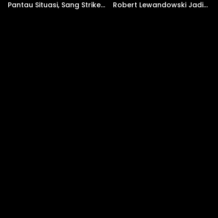
Pantau Situasi, Sang Striker
Robert Lewandowski Jadi
Enggan Bahas Masa
Impian
Depan