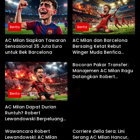
Berita
Berita
AC Milan Siapkan Tawaran
AC Milan dan Barcelona
Sensasional 35 Juta Euro
Bersaing Ketat Rebut
untuk Bek Barcelona
Winger Muda Benfica
Andreas Schjelderup
Bocoran Pakar Transfer:
Manajemen AC Milan Ragu
Datangkan Robert
Lewandowski dari
Barcelona
Berita
AC Milan Dapat Durian
Runtuh? Robert
Lewandowski Berpeluang
Pindah Gratis Musim Panas
Ini!
Wawancara Robert
Corriere della Sera: Lini
Lewandowski: AC Milan
Serang AC Milan Hancur,