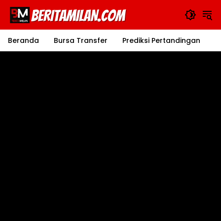
Langsung
ke
konten
Beranda
Bursa Transfer
Prediksi Pertandingan
J