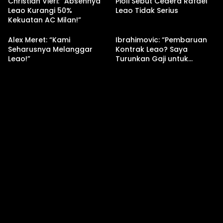
Christian Vieri: “Absennya
Pioli Sebut Cedera Rafael
Leao Kurangi 50%
Leao Tidak Serius
Kekuatan AC Milan!”
Alex Meret: “Kami
Ibrahimovic: “Pembaruan
Seharusnya Melanggar
Kontrak Leao? Saya
Leao!”
Turunkan Gaji untuk
Diberikan Kepadanya!”