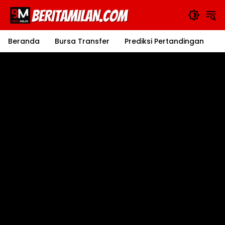
Langsung
ke
konten
Beranda
Bursa Transfer
Prediksi Pertandingan
J