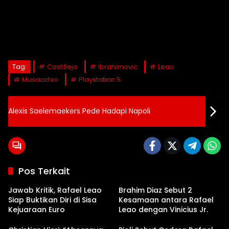
Tag:
Castillejo
Ibrahimovic
Leao
Musacchio
Playstation 5
Alexis Saelemaekers Pede Hadapi Napoli
Pos Terkait
Jawab Kritik, Rafael Leao
Brahim Diaz Sebut 2
Siap Buktikan Diri di Sisa
Kesamaan antara Rafael
Kejuaraan Euro
Leao dengan Vinicius Jr.