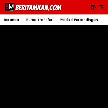
Langsung
ke
konten
Beranda
Bursa Transfer
Prediksi Pertandingan
J