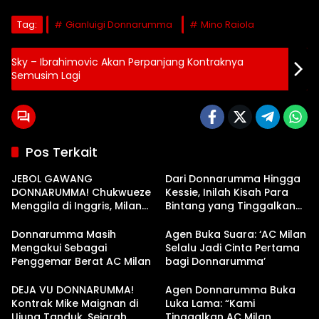
Tag:
Gianluigi Donnarumma
Mino Raiola
Sky – Ibrahimovic Akan Perpanjang Kontraknya
Semusim Lagi
Pos Terkait
JEBOL GAWANG
Dari Donnarumma Hingga
DONNARUMMA! Chukwueze
Kessie, Inilah Kisah Para
Menggila di Inggris, Milan
Bintang yang Tinggalkan
Siap Terima €28 Juta?
Milan Secara Gratis
Donnarumma Masih
Agen Buka Suara: ‘AC Milan
Mengakui Sebagai
Selalu Jadi Cinta Pertama
Penggemar Berat AC Milan
bagi Donnarumma’
DEJA VU DONNARUMMA!
Agen Donnarumma Buka
Kontrak Mike Maignan di
Luka Lama: “Kami
Ujung Tanduk, Sejarah
Tinggalkan AC Milan