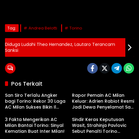
Tag:
Andrea Belotti
Torino
Diduga Ludahi Theo Hernandez, Lautaro Terancam
Sanksi
Pos Terkait
San Siro Terlalu Angker
Rapor Pemain AC Milan
bagi Torino: Rekor 30 Laga
Keluar: Adrien Rabiot Resmi
AC Milan Sukses Bikin Il
Jadi Dewa Penyelamat San
Toro Menangis Darah!
Siro!
3 Fakta Mengerikan AC
Sindir Keras Keputusan
Milan Bantai Torino: Sinyal
Wasit, Strahinja Pavlovic
Kematian Buat Inter Milan!
Sebut Penalti Torino
Sangat Konyol!