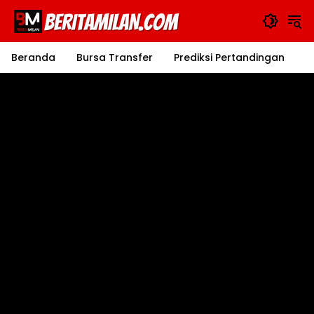
Langsung
ke
konten
Beranda
Bursa Transfer
Prediksi Pertandingan
J