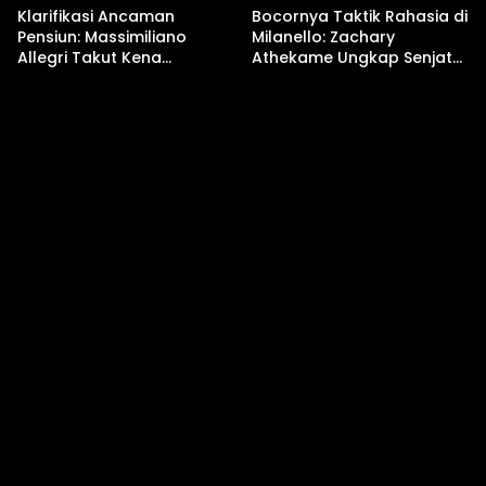
Klarifikasi Ancaman
Bocornya Taktik Rahasia di
Pensiun: Massimiliano
Milanello: Zachary
Allegri Takut Kena
Athekame Ungkap Senjata
Serangan Jantung Lawan
Baru AC Milan!
Torino!