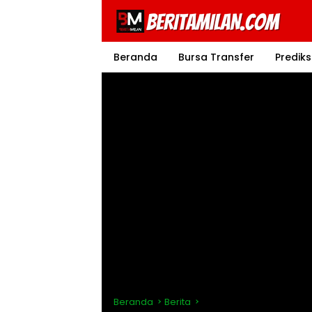
Langsung
ke
konten
Beranda
Bursa Transfer
Prediks
Beranda
Berita