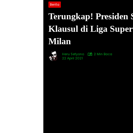
Berita
Terungkap! Presiden
Klausul di Liga Supe
Milan
Heru Setyono
2 Min Baca
22 April 2021