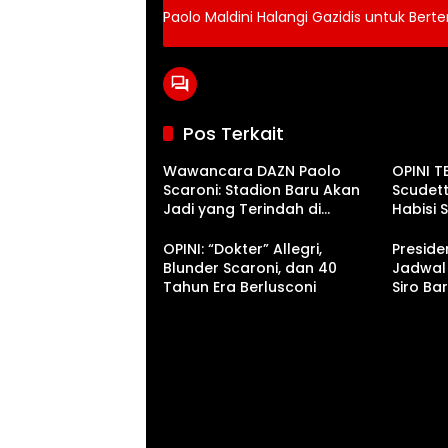
Paolo Maldini Halangi Gazidis untuk Ber
Pos Terkait
Wawancara DAZN Paolo
OPINI T
Scaroni: Stadion Baru Akan
Scudett
Jadi yang Terindah di
Habisi 
Seluruh Eropa
OPINI: “Dokter” Allegri,
Preside
Blunder Scaroni, dan 40
Jadwal
Tahun Era Berlusconi
Siro Ba
Akhir 2