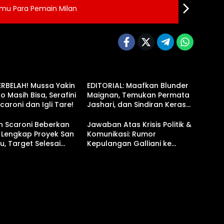
temu Para Pemain Milan
ERBELAH! Mussa Yakin
EDITORIAL: Maafkan Blunder
o Masih Bisa, Serafini
Maignan, Temukan Permata
Scaroni dan Igli Tare!
Jashari, dan Sindiran Keras
untuk Scaroni!
n Scaroni Beberkan
Jawaban Atas Krisis Politik &
 Lengkap Proyek San
Komunikasi: Rumor
ru, Target Selesai
Kepulangan Galliani ke
030
Rossoneri Menguat