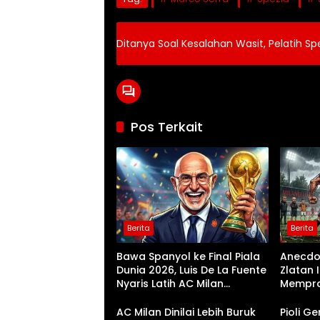
Ditanya Soal Kesalahan Wasit, Pelatih Spe
Pos Terkait
Berita
Berita
Bawa Spanyol ke Final Piala
Anecdot
Dunia 2026, Luis De La Fuente
Zlatan 
Nyaris Latih AC Milan
Mempro
Gantikan Pioli
Saat La
AC Milan Dinilai Lebih Buruk
Pioli G