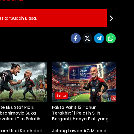
zia: “Sudah Biasa….
Berita
e Eks Staf Pioli:
Fakta Pahit 13 Tahun
Ibrahimovic Suka
Terakhir: 11 Pelatih Silih
vokasi Tim Pelatih
Berganti, Hanya Pioli yang
tihan
Tembus Liga Champions!
eram Usai Kalah dari
Jelang Lawan AC Milan di