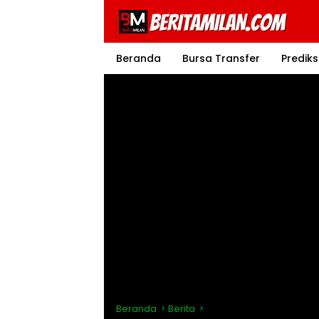
Langsung
ke
konten
Beranda
Bursa Transfer
Prediks
Beranda
Berita