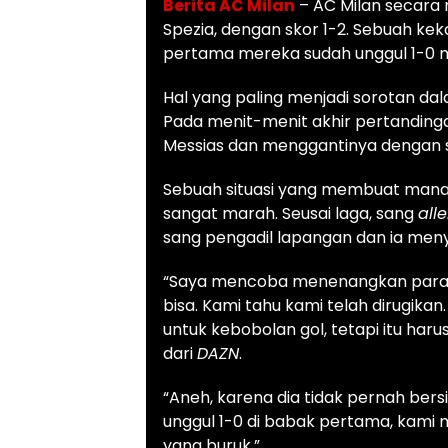
Berita AC Milan
– AC Milan secara 
Spezia, dengan skor 1-2. Sebuah ke
pertama mereka sudah unggul 1-0 me
Hal yang paling menjadi sorotan dal
Pada menit-menit akhir pertandinga
Messias dan menggantinya dengan 
Sebuah situasi yang membuat manaj
sangat marah. Seusai laga, sang
all
sang pengadil lapangan dan ia meny
“Saya mencoba menenangkan para pe
bisa. Kami tahu kami telah dirugikan
untuk kebobolan gol, tetapi itu harus
dari
DAZN
.
“Aneh, karena dia tidak pernah bers
unggul 1-0 di babak pertama, kami
yang buruk,”