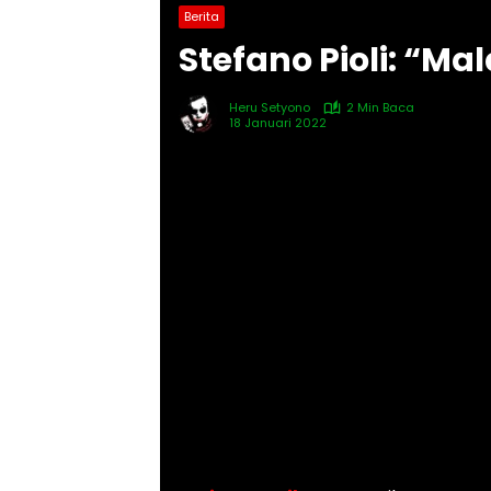
Berita
Stefano Pioli: “M
Heru Setyono
2 Min Baca
18 Januari 2022