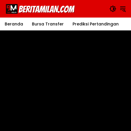
Langsung
ke
konten
Beranda
Bursa Transfer
Prediksi Pertandingan
J