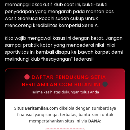
memanggil eksekutif klub saat ini, bukti-bukti
penyadapan yang mengarah pada mantan bos
wasit Gianluca Rocchi sudah cukup untuk
mencoreng kredibilitas kompetisi Serie A.
Kita wajib mengawal kasus ini dengan ketat. Jangan
sampai praktik kotor yang mencederai nilai-nilai
sportivitas ini kembali disapu ke bawah karpet demi
melindungi klub “kesayangan” federasi!
DAFTAR PENDUKUNG SETIA
BERITAMILAN.COM BULAN INI
Terima kasih atas dukungan tulus Anda
Situs
Beritamilan.com
dikelola dengan sumberdaya
finansial yang sangat terbatas, bantu kami untuk
mempertahankan situs ini via
DANA
: