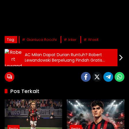
Tag:
Gianluca Rocchi
Inter
Wasit
AC Milan Dapat Durian Runtuh? Robert
Lewandowski Berpeluang Pindah Gratis
Musim Panas Ini!
Pos Terkait
Berita
Berita