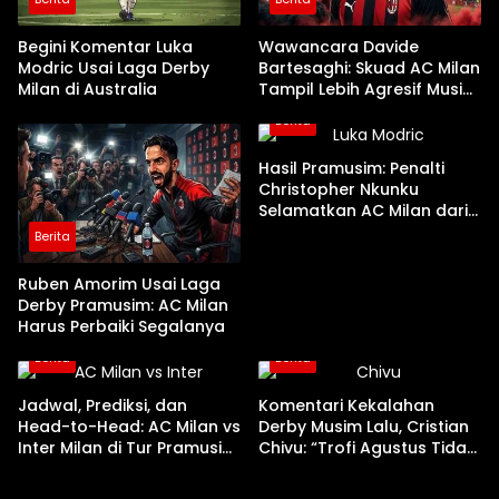
Begini Komentar Luka
Wawancara Davide
Modric Usai Laga Derby
Bartesaghi: Skuad AC Milan
Milan di Australia
Tampil Lebih Agresif Musim
Ini
Berita
Hasil Pramusim: Penalti
Christopher Nkunku
Selamatkan AC Milan dari
Kekalahan Kontra Inter
Berita
Ruben Amorim Usai Laga
Derby Pramusim: AC Milan
Harus Perbaiki Segalanya
Berita
Berita
Jadwal, Prediksi, dan
Komentari Kekalahan
Head-to-Head: AC Milan vs
Derby Musim Lalu, Cristian
Inter Milan di Tur Pramusim
Chivu: “Trofi Agustus Tidak
2026
Berarti Apa-apa”