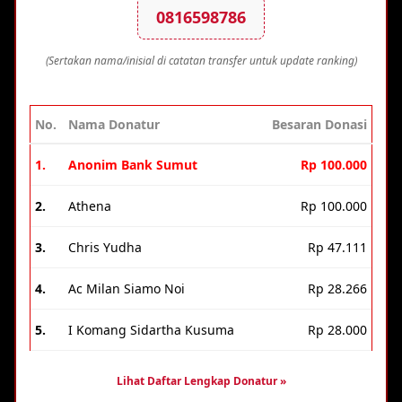
0816598786
(Sertakan nama/inisial di catatan transfer untuk update ranking)
No.
Nama Donatur
Besaran Donasi
1.
Anonim Bank Sumut
Rp 100.000
2.
Athena
Rp 100.000
3.
Chris Yudha
Rp 47.111
4.
Ac Milan Siamo Noi
Rp 28.266
5.
I Komang Sidartha Kusuma
Rp 28.000
Lihat Daftar Lengkap Donatur »