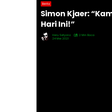
Berita
Simon Kjaer: “Kam
Hari Ini!”
Heru Setyono
2 Min Baca
24 Mei 2021