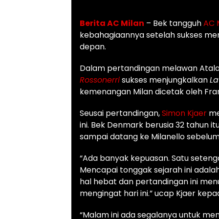
Berita AC Milan
– Bek tangguh
AC 
kebahagiaannya setelah sukses men
depan.
Dalam pertandingan melawan Atalant
Rossonerri
sukses menjungkalkan
La
kemenangan Milan dicetak oleh Franck
Seusai pertandingan,
Simon Kjaer
me
ini. Bek Denmark berusia 32 tahun i
sampai datang ke Milanello sebelum
“Ada banyak kepuasan.
Satu seteng
Mencapai tonggak sejarah ini adalah 
hal hebat dan pertandingan ini men
mengingat hari ini.” ucap Kjaer kep
“Malam ini ada segalanya untuk men