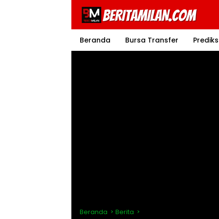
Langsung
ke
konten
Beranda
Bursa Transfer
Prediks
Beranda
Berita