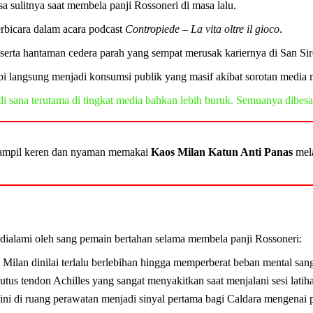
sulitnya saat membela panji Rossoneri di masa lalu.
berbicara dalam acara podcast
Contropiede – La vita oltre il gioco
.
erta hantaman cedera parah yang sempat merusak kariernya di San Sir
pi langsung menjadi konsumsi publik yang masif akibat sorotan media 
 di sana terutama di tingkat media bahkan lebih buruk. Semuanya dibesa
 tampil keren dan nyaman memakai
Kaos Milan Katun Anti Panas
mel
g dialami oleh sang pemain bertahan selama membela panji Rossoneri:
Milan dinilai terlalu berlebihan hingga memperberat beban mental san
utus tendon Achilles yang sangat menyakitkan saat menjalani sesi latiha
ini di ruang perawatan menjadi sinyal pertama bagi Caldara mengenai p