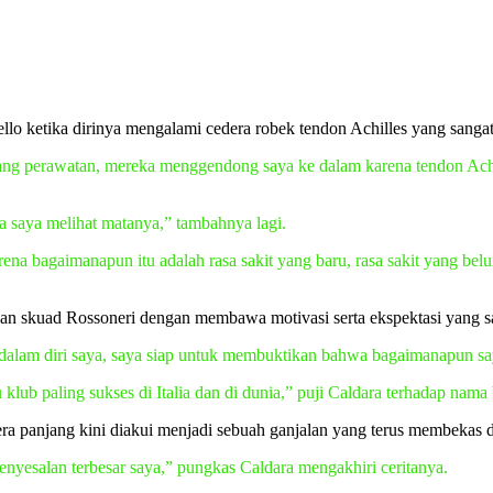
nello ketika dirinya mengalami cedera robek tendon Achilles yang sangat
njang perawatan, mereka menggendong saya ke dalam karena tendon Ach
a saya melihat matanya,” tambahnya lagi.
a bagaimanapun itu adalah rasa sakit yang baru, rasa sakit yang belu
gan skuad Rossoneri dengan membawa motivasi serta ekspektasi yang s
alam diri saya, saya siap untuk membuktikan bahwa bagaimanapun saya 
 klub paling sukses di Italia dan di dunia,” puji Caldara terhadap nama 
a panjang kini diakui menjadi sebuah ganjalan yang terus membekas d
enyesalan terbesar saya,” pungkas Caldara mengakhiri ceritanya.