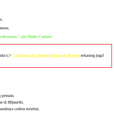
o.
massa.
r-besarkan,” ujar Mattia Caldara.
alui 👉
Cek harga & promo terbaru di Shopee
sekarang juga!
g pemain.
n di Milanello.
arahnya cedera tersebut.