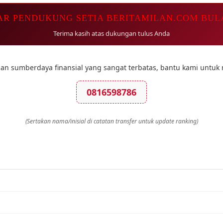
AR PENDUKUNG SETIA BERITAMILAN.COM BUL
Terima kasih atas dukungan tulus Anda
an sumberdaya finansial yang sangat terbatas, bantu kami untuk
0816598786
(Sertakan nama/inisial di catatan transfer untuk update ranking)