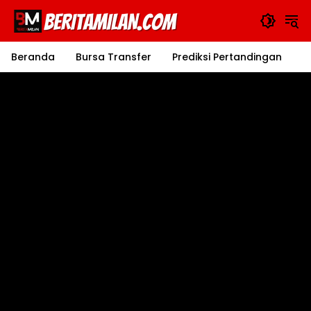
Langsung
ke
konten
Beranda
Bursa Transfer
Prediksi Pertandingan
J