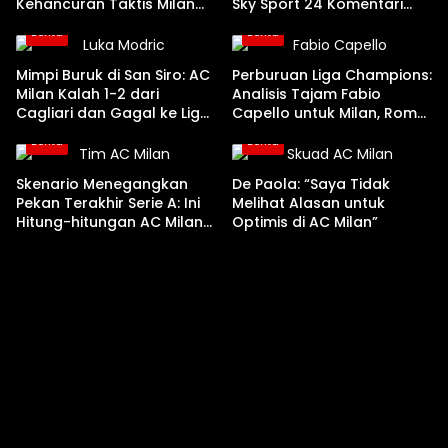
Kehancuran Taktis Milan
Sky Sport 24 Komentari
Kontra Cagliari
Kehancuran Milan
Berita
Berita
Mimpi Buruk di San Siro: AC
Perburuan Liga Champions:
Milan Kalah 1-2 dari
Analisis Tajam Fabio
Cagliari dan Gagal ke Liga
Capello untuk Milan, Roma,
Champions!
Como, dan Juventus
Berita
Berita
Skenario Menegangkan
De Paola: “Saya Tidak
Pekan Terakhir Serie A: Ini
Melihat Alasan untuk
Hitung-hitungan AC Milan
Optimis di AC Milan”
Menuju Liga Champions