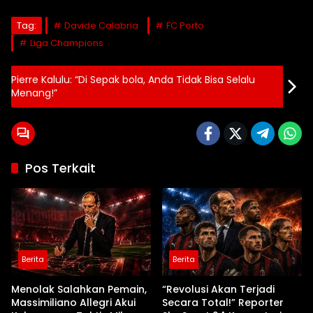
Tag:
Davide Calabria
FC Porto
Liga Champions
Pierre Kalulu: “Di Sepak bola, Anda Tidak Bisa Selalu
Menang!”
Pos Terkait
Berita
Berita
Menolak Salahkan Pemain,
“Revolusi Akan Terjadi
Massimiliano Allegri Akui
Secara Total!” Reporter