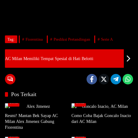
Tag:
Fiorentina
Prediksi Pertandingan
Serie A
AC Milan Memiliki Tempat Spesial di Hati Belotti
Pos Terkait
Berita
Berita
Resmi! Mantan Bek Sayap AC
Como Coba Bajak Goncalo Inacio
Milan Alex Jimenez Gabung
dari AC Milan
Fiorentina
Berita
Berita