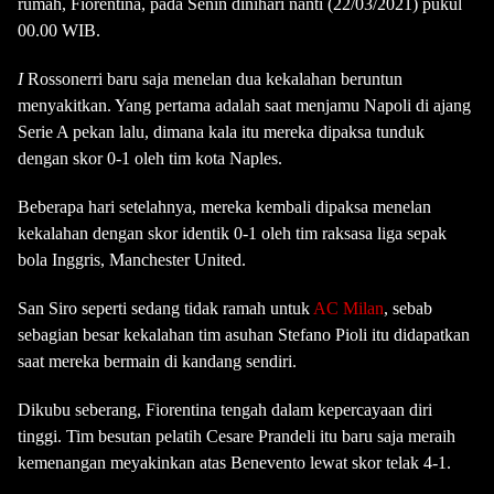
rumah, Fiorentina, pada Senin dinihari nanti (22/03/2021) pukul
00.00 WIB.
I
Rossonerri baru saja menelan dua kekalahan beruntun
menyakitkan. Yang pertama adalah saat menjamu Napoli di ajang
Serie A pekan lalu, dimana kala itu mereka dipaksa tunduk
dengan skor 0-1 oleh tim kota Naples.
Beberapa hari setelahnya, mereka kembali dipaksa menelan
kekalahan dengan skor identik 0-1 oleh tim raksasa liga sepak
bola Inggris, Manchester United.
San Siro seperti sedang tidak ramah untuk
AC Milan
, sebab
sebagian besar kekalahan tim asuhan Stefano Pioli itu didapatkan
saat mereka bermain di kandang sendiri.
Dikubu seberang, Fiorentina tengah dalam kepercayaan diri
tinggi. Tim besutan pelatih Cesare Prandeli itu baru saja meraih
kemenangan meyakinkan atas Benevento lewat skor telak 4-1.