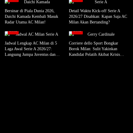
Bersinar di Piala Dunia 2026,
Detail Waktu Kick-off Serie A
Daichi Kamada Kembali Masuk
2026/27 Disahkan: Kapan Saja AC
Radar Utama AC Milan!
Milan Akan Bertanding?
Berita
Berita
Jadwal Lengkap AC Milan di 5
Corriere dello Sport Bongkar
Laga Awal Serie A 2026/27:
Borok Milan: Sulit Yakinkan
Langsung Jumpa Juventus dan
Kandidat Pelatih Akibat Krisis
Lazio!
Proyeksi Jangka Panjang