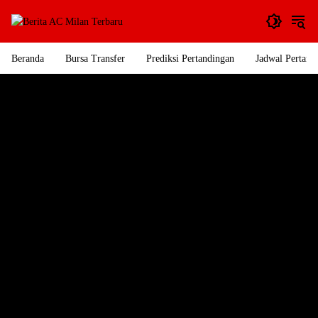
Langsung
ke
konten
Beranda
Bursa Transfer
Prediksi Pertandingan
Jadwal Pertand