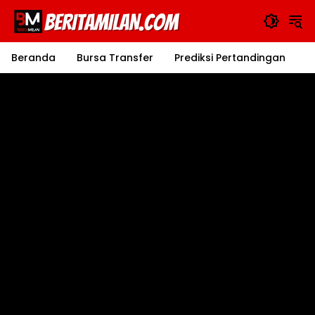
Langsung
ke
konten
Beranda
Bursa Transfer
Prediksi Pertandingan
J