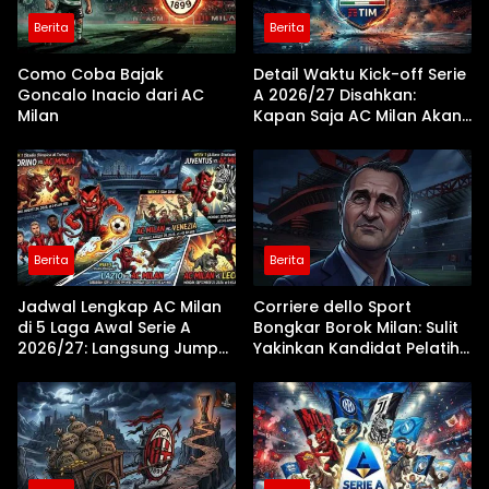
Berita
Berita
Como Coba Bajak
Detail Waktu Kick-off Serie
Goncalo Inacio dari AC
A 2026/27 Disahkan:
Milan
Kapan Saja AC Milan Akan
Bertanding?
Berita
Berita
Jadwal Lengkap AC Milan
Corriere dello Sport
di 5 Laga Awal Serie A
Bongkar Borok Milan: Sulit
2026/27: Langsung Jumpa
Yakinkan Kandidat Pelatih
Juventus dan Lazio!
Akibat Krisis Proyeksi
Jangka Panjang