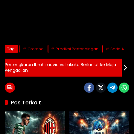
Tag:
Crotone
Prediksi Pertandingan
Serie A
Pertengkaran Ibrahimovic vs Lukaku Berlanjut ke Meja
Pengadilan
Pos Terkait