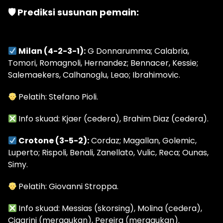
🛡 Prediksi susunan pemain:
Milan (4-2-3-1):
G Donnarumma; Calabria,
Tomori, Romagnoli, Hernandez; Bennacer, Kessie;
Salemaekers, Calhanoglu, Leao; Ibrahimovic.
Pelatih: Stefano Pioli.
Info skuad: Kjaer (cedera), Brahim Diaz (cedera).
Crotone (3-5-2):
Cordaz; Magallan, Golemic,
Luperto; Rispoli, Benali, Zanellato, Vulic, Reca; Ounas,
Simy.
Pelatih: Giovanni Stroppa.
Info skuad: Messias (skorsing), Molina (cedera),
Cigarini (meragukan), Pereira (meragukan).