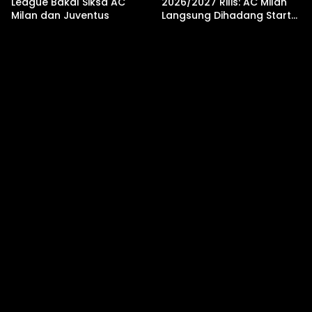
League Bakal Siksa AC
2026/2027 Rilis: AC Milan
Milan dan Juventus
Langsung Dihadang Start
Menanjak dan Laga
Tandang Berat