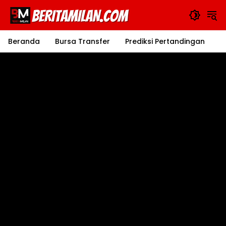
Langsung
ke
konten
Beranda
Bursa Transfer
Prediksi Pertandingan
J