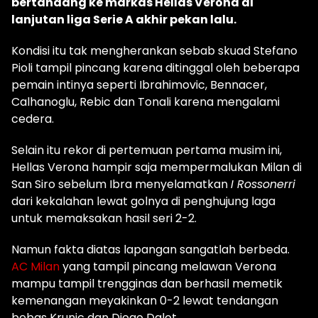
bertandang ke markas Hellas Verona di
lanjutan liga Serie A akhir pekan lalu.
Kondisi itu tak mengherankan sebab skuad Stefano
Pioli tampil pincang karena ditinggal oleh beberapa
pemain intinya seperti Ibrahimovic, Bennacer,
Calhanoglu, Rebic dan Tonali karena mengalami
cedera.
Selain itu rekor di pertemuan pertama musim ini,
Hellas Verona hampir saja mempermalukan Milan di
San Siro sebelum Ibra menyelamatkan
I Rossonerri
dari kekalahan lewat golnya di penghujung laga
untuk memaksakan hasil seri 2-2.
Namun fakta diatas lapangan sangatlah berbeda.
AC Milan
yang tampil pincang melawan Verona
mampu tampil trengginas dan berhasil memetik
kemenangan meyakinkan 0-2 lewat tendangan
bebas Krunic dan Diogo Dalot.