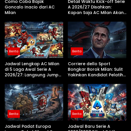
Como Coba Bajak
Detail Waktu Kick-off Serie
Goncalo Inacio dari AC
A 2026/27 Disahkan:
Milan
Kapan Saja AC Milan Akan
Bertanding?
Berita
Berita
Jadwal Lengkap AC Milan
Corriere dello Sport
di 5 Laga Awal Serie A
Bongkar Borok Milan: Sulit
2026/27: Langsung Jumpa
Yakinkan Kandidat Pelatih
Juventus dan Lazio!
Akibat Krisis Proyeksi
Jangka Panjang
Berita
Berita
Jadwal Padat Europa
Jadwal Baru Serie A