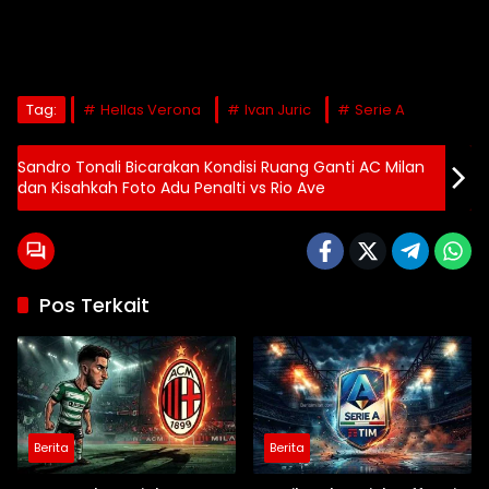
Tag:
Hellas Verona
Ivan Juric
Serie A
Sandro Tonali Bicarakan Kondisi Ruang Ganti AC Milan
dan Kisahkah Foto Adu Penalti vs Rio Ave
Pos Terkait
Berita
Berita