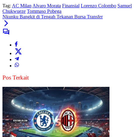
Tag:
AC Milan
Alvaro Morata
Finansial
Lorenzo Colombo
Samuel
Chukwueze
Tommaso Pobega
Nkunku Bangkit di Tengah Tekanan Bursa Transfer
Pos Terkait