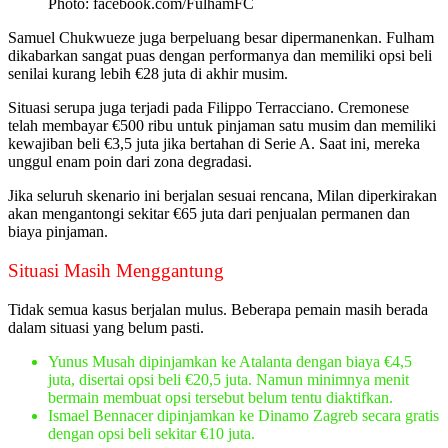
Photo: facebook.com/FulhamFC
Samuel Chukwueze juga berpeluang besar dipermanenkan. Fulham
dikabarkan sangat puas dengan performanya dan memiliki opsi beli
senilai kurang lebih €28 juta di akhir musim.
Situasi serupa juga terjadi pada Filippo Terracciano. Cremonese
telah membayar €500 ribu untuk pinjaman satu musim dan memiliki
kewajiban beli €3,5 juta jika bertahan di Serie A. Saat ini, mereka
unggul enam poin dari zona degradasi.
Jika seluruh skenario ini berjalan sesuai rencana, Milan diperkirakan
akan mengantongi sekitar €65 juta dari penjualan permanen dan
biaya pinjaman.
Situasi Masih Menggantung
Tidak semua kasus berjalan mulus. Beberapa pemain masih berada
dalam situasi yang belum pasti.
Yunus Musah dipinjamkan ke Atalanta dengan biaya €4,5
juta, disertai opsi beli €20,5 juta. Namun minimnya menit
bermain membuat opsi tersebut belum tentu diaktifkan.
Ismael Bennacer dipinjamkan ke Dinamo Zagreb secara gratis
dengan opsi beli sekitar €10 juta.