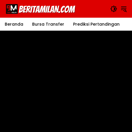
Langsung
ke
konten
Beranda
Bursa Transfer
Prediksi Pertandingan
J