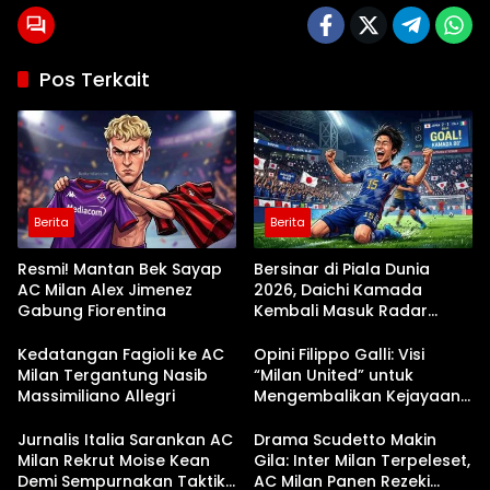
Pos Terkait
Berita
Berita
Resmi! Mantan Bek Sayap
Bersinar di Piala Dunia
AC Milan Alex Jimenez
2026, Daichi Kamada
Gabung Fiorentina
Kembali Masuk Radar
Utama AC Milan!
Kedatangan Fagioli ke AC
Opini Filippo Galli: Visi
Milan Tergantung Nasib
“Milan United” untuk
Massimiliano Allegri
Mengembalikan Kejayaan
Iblis Merah
Jurnalis Italia Sarankan AC
Drama Scudetto Makin
Milan Rekrut Moise Kean
Gila: Inter Milan Terpeleset,
Demi Sempurnakan Taktik
AC Milan Panen Rezeki