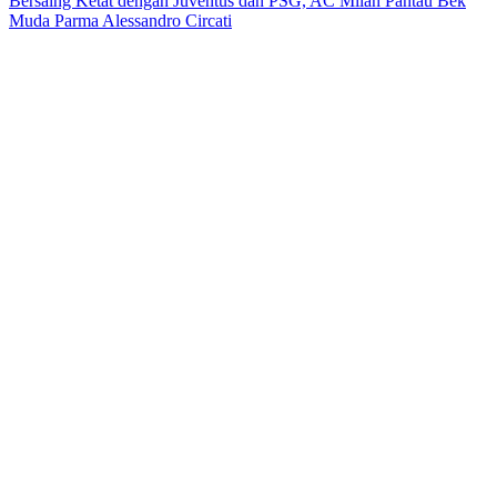
Bersaing Ketat dengan Juventus dan PSG, AC Milan Pantau Bek
Muda Parma Alessandro Circati