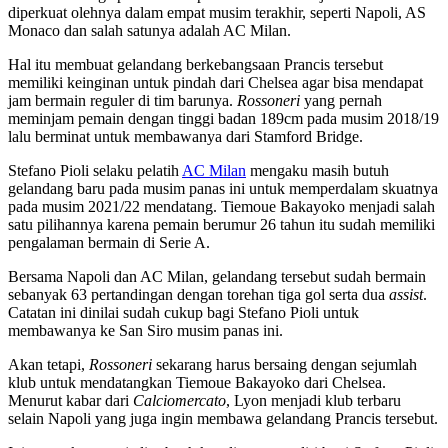
diperkuat olehnya dalam empat musim terakhir, seperti Napoli, AS
Monaco dan salah satunya adalah AC Milan.
Hal itu membuat gelandang berkebangsaan Prancis tersebut
memiliki keinginan untuk pindah dari Chelsea agar bisa mendapat
jam bermain reguler di tim barunya.
Rossoneri
yang pernah
meminjam pemain dengan tinggi badan 189cm pada musim 2018/19
lalu berminat untuk membawanya dari Stamford Bridge.
Stefano Pioli selaku pelatih
AC Milan
mengaku masih butuh
gelandang baru pada musim panas ini untuk memperdalam skuatnya
pada musim 2021/22 mendatang. Tiemoue Bakayoko menjadi salah
satu pilihannya karena pemain berumur 26 tahun itu sudah memiliki
pengalaman bermain di Serie A.
Bersama Napoli dan AC Milan, gelandang tersebut sudah bermain
sebanyak 63 pertandingan dengan torehan tiga gol serta dua
assist
.
Catatan ini dinilai sudah cukup bagi Stefano Pioli untuk
membawanya ke San Siro musim panas ini.
Akan tetapi,
Rossoneri
sekarang harus bersaing dengan sejumlah
klub untuk mendatangkan Tiemoue Bakayoko dari Chelsea.
Menurut kabar dari
Calciomercato
, Lyon menjadi klub terbaru
selain Napoli yang juga ingin membawa gelandang Prancis tersebut.