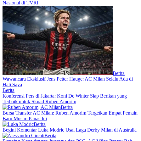
Nasional di TVRI
Berita
Wawancara Eksklusif Jens Petter Hauge: AC Milan Selalu Ada di
Hati Saya
Berita
Konferensi Pers di Jakarta: Koni De Winter Siap Berikan yang
Terbaik untuk Skuad Ruben Amorim
Berita
Bursa Transfer AC Milan: Ruben Amorim Targetkan Empat Pemain
Baru Musim Panas Ini
Berita
Begini Komentar Luka Modric Usai Laga Derby Milan di Australia
Berita