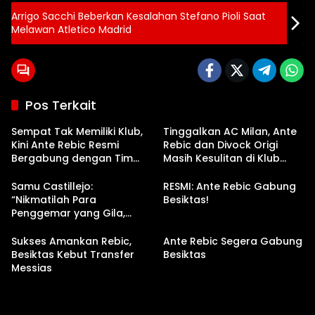
Arrigo Sacchi Beberkan Kesalahan Stefano Pioli Saat
Melawan Atletico Madrid
Pos Terkait
Sempat Tak Memiliki Klub,
Tinggalkan AC Milan, Ante
Kini Ante Rebic Resmi
Rebic dan Divock Origi
Bergabung dengan Tim
Masih Kesulitan di Klub
Serie A
Barunya
Samu Castillejo:
RESMI: Ante Rebic Gabung
“Nikmatilah Para
Besiktas!
Penggemar yang Gila,
Yunus Musah!”
Sukses Amankan Rebic,
Ante Rebic Segera Gabung
Besiktas Kebut Transfer
Besiktas
Messias