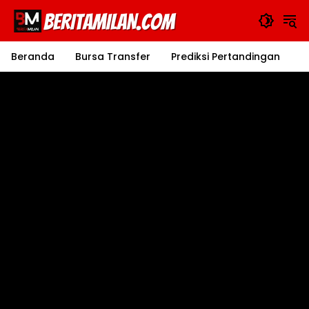
Langsung
ke
konten
Beranda
Bursa Transfer
Prediksi Pertandingan
J