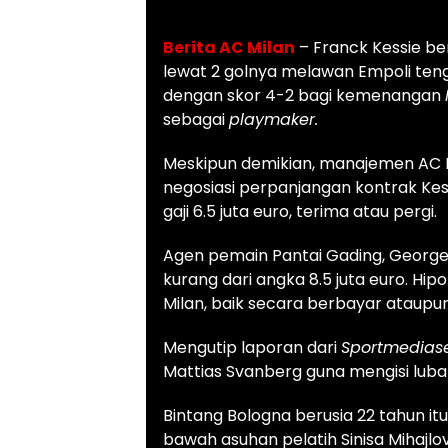
Berita AC Milan
– Franck Kessie b
lewat 2 golnya melawan Empoli ten
dengan skor 4-2 bagi kemenangan
sebagai
playmaker.
Meskipun demikian, manajemen AC M
negosiasi perpanjangan kontrak Kes
gaji 6.5 juta euro, terima atau pergi.
Agen pemain Pantai Gading, George
kurang dari angka 8.5 juta euro. Hipo
Milan, baik secara berbayar ataupun
Mengutip laporan dari
Sportmedias
Mattias Svanberg guna mengisi luban
Bintang Bologna berusia 22 tahun 
bawah asuhan pelatih Sinisa Mihajlov