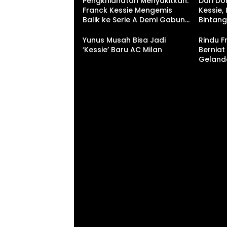
Pengkhianatan Menyakitkan:
Dari D
Franck Kessie Mengemis
Kessie, 
Balik ke Serie A Demi Gabung
Bintan
Juventus!
Milan S
Yunus Musah Bisa Jadi
Rindu F
‘Kessie’ Baru AC Milan
Bernia
Geland
Hotspur