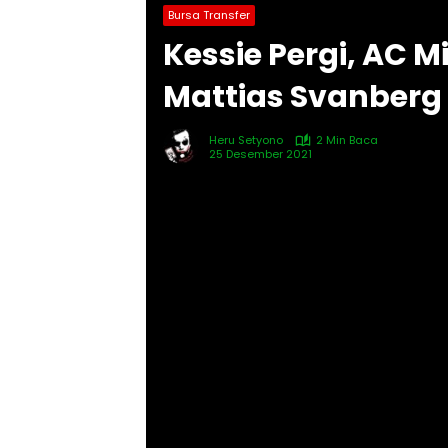
Bursa Transfer
Kessie Pergi, AC 
Mattias Svanberg
Heru Setyono
2 Min Baca
25 Desember 2021