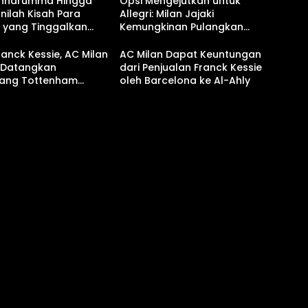
onnarumma Hingga
Opsi Mengejutkan untuk
Inilah Kisah Para
Allegri: Milan Jajaki
g yang Tinggalkan
Kemungkinan Pulangkan
ecara Gratis
“Sang Presiden” Franck
Kessié
ranck Kessie, AC Milan
AC Milan Dapat Keuntungan
t Datangkan
dari Penjualan Franck Kessie
ang Tottenham
oleh Barcelona ke Al-Ahly
 Ini