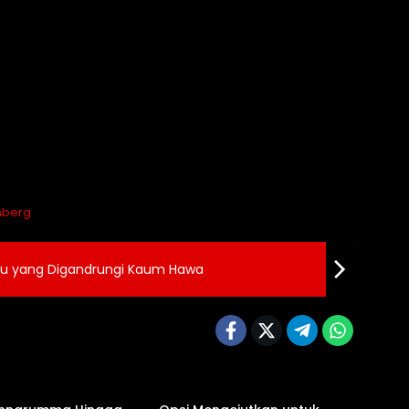
nberg
ayu yang Digandrungi Kaum Hawa