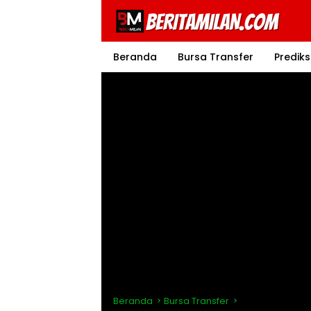
Langsung
ke
konten
Beranda
Bursa Transfer
Prediks
Beranda
Bursa Transfer