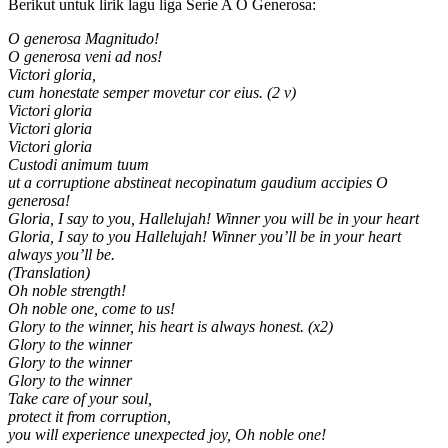
Berikut untuk lirik lagu liga Serie A O Generosa:
O generosa Magnitudo!
O generosa veni ad nos!
Victori gloria,
cum honestate semper movetur cor eius. (2 v)
Victori gloria
Victori gloria
Victori gloria
Custodi animum tuum
ut a corruptione abstineat necopinatum gaudium accipies O
generosa!
Gloria, I say to you, Hallelujah! Winner you will be in your heart
Gloria, I say to you Hallelujah! Winner you’ll be in your heart
always you’ll be.
(Translation)
Oh noble strength!
Oh noble one, come to us!
Glory to the winner, his heart is always honest. (x2)
Glory to the winner
Glory to the winner
Glory to the winner
Take care of your soul,
protect it from corruption,
you will experience unexpected joy, Oh noble one!