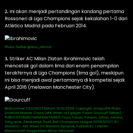
Ini akan menjadi pertandingan kandang pertama
2.
Rossoneri di Liga Champions sejak kekalahan 1-0 dari
Atlético Madrid pada Februari 2014.
Photo: Twitter @Ibra_official
Striker AC Milan Zlatan Ibrahimovic telah
3.
mencetak gol dalam lima dari enam penampilan
terakhirnya di Liga Champions (lima gol), meskipun
ini bisa menjadi awal pertamanya di kompetisi sejak
April 2016 (melawan Manchester City).
Bildnummer: 02324207 Datum: 13.09.2006 Copyright: imago/IPA Photo
Emerson Moises Costa (AEK Athen, re.) gegen Yoann Gourcuff (Milan) –
PUBLICATIONxNOTxINxFRAxITAxNED; Yoan, Yohan, Yohann, Johan, Johann,
Vdig, quer, Zweikampf, Duell, Ball Champions League 2006/2007, AC
Mailand – AEK Athen 3:0 Mailand Dynamik, Fußball EC 1 Herren
Mannschaft Gruppenbild Aktion Personen