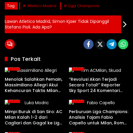
Tag:
Atletico Madrid
Liga Champions
Lawan Atletico Madrid, Simon Kjaer Tidak Dipanggil
Stefano Pioli. Ada Apa?
Pos Terkait
Berita
Berita
Menolak Salahkan Pemain,
“Revolusi Akan Terjadi
Massimiliano Allegri Akui
Secara Total!” Reporter
Kehancuran Taktis Milan
Sky Sport 24 Komentari
Kontra Cagliari
Kehancuran Milan
Berita
Berita
Mimpi Buruk di San Siro: AC
Perburuan Liga Champions:
Milan Kalah 1-2 dari
Analisis Tajam Fabio
Cagliari dan Gagal ke Liga
Capello untuk Milan, Roma,
Champions!
Como, dan Juventus
Berita
Berita