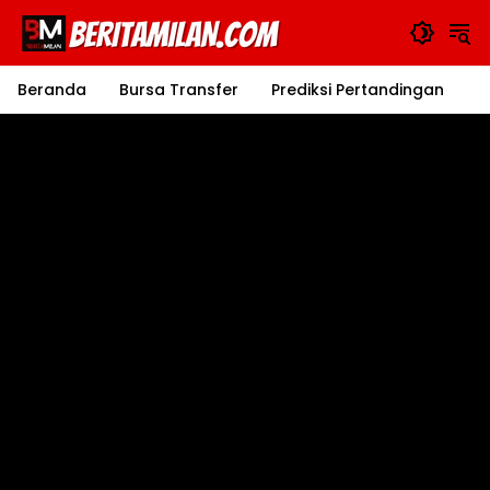
Langsung
ke
konten
Beranda
Bursa Transfer
Prediksi Pertandingan
J