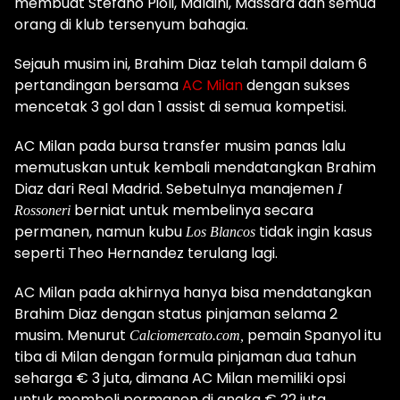
membuat Stefano Pioli, Maldini, Massara dan semua
orang di klub tersenyum bahagia.
Sejauh musim ini, Brahim Diaz telah tampil dalam 6
pertandingan bersama
AC Milan
dengan sukses
mencetak 3 gol dan 1 assist di semua kompetisi.
AC Milan pada bursa transfer musim panas lalu
memutuskan untuk kembali mendatangkan Brahim
Diaz dari Real Madrid. Sebetulnya manajemen
I
berniat untuk membelinya secara
Rossoneri
permanen, namun kubu
tidak ingin kasus
Los Blancos
seperti Theo Hernandez terulang lagi.
AC Milan pada akhirnya hanya bisa mendatangkan
Brahim Diaz dengan status pinjaman selama 2
musim. Menurut
pemain Spanyol itu
Calciomercato.com,
tiba di Milan dengan formula pinjaman dua tahun
seharga € 3 juta, dimana AC Milan memiliki opsi
untuk membeli permanen di angka € 22 juta.