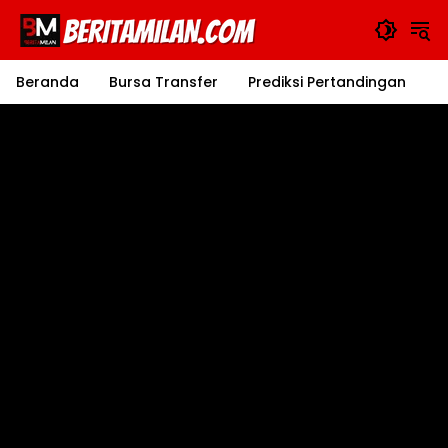
Langsung
ke
konten
Beranda
Bursa Transfer
Prediksi Pertandingan
J