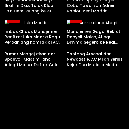
Sinyal Kuat Kembalinya
Laporan Spanyol: Agen
Brahim Diaz: Tolak Klub
Coba Tawarkan Adrien
Lain Demi Pulang ke AC
Rabiot, Real Madrid
Milan!
Langsung Tutup Pintu
Berita
Berita
Imbas Chaos Manajemen
Manajemen Gagal Rekrut
RedBird: Luka Modric Ragu
Donyell Malen, Allegri
Perpanjang Kontrak di AC
Diminta Segera ke Real
Milan
Madrid!
Rumor Mengejutkan dari
Tantang Arsenal dan
Spanyol: Massimiliano
Newcastle, AC Milan Serius
Allegri Masuk Daftar Calon
Kejar Dua Mutiara Muda
Pelatih Baru Real Madrid
Real Madrid!