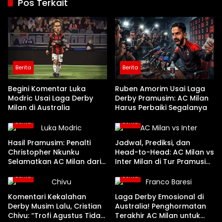
Pos Terkait
Berita
Berita
Begini Komentar Luka
Ruben Amorim Usai Laga
Modric Usai Laga Derby
Derby Pramusim: AC Milan
Milan di Australia
Harus Perbaiki Segalanya
Berita
Berita
Hasil Pramusim: Penalti
Jadwal, Prediksi, dan
Christopher Nkunku
Head-to-Head: AC Milan vs
Selamatkan AC Milan dari
Inter Milan di Tur Pramusim
Kekalahan Kontra Inter
2026
Berita
Berita
Komentari Kekalahan
Laga Derby Emosional di
Derby Musim Lalu, Cristian
Australia! Penghormatan
Chivu: “Trofi Agustus Tidak
Terakhir AC Milan untuk