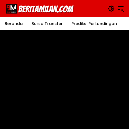
Langsung
ke
konten
Beranda
Bursa Transfer
Prediksi Pertandingan
J