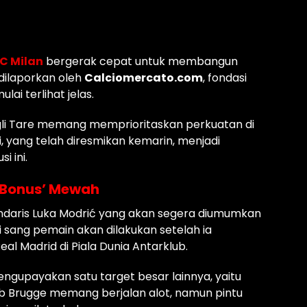
C Milan
bergerak cepat untuk membangun
 dilaporkan oleh
Calciomercato.com
, fondasi
lai terlihat jelas.
 Igli Tare memang memprioritaskan perkuatan di
i, yang telah diresmikan kemarin, menjadi
i ini.
‘Bonus’ Mewah
gendaris Luka Modrić yang akan segera diumumkan
ang pemain akan dilakukan setelah ia
l Madrid di Piala Dunia Antarklub.
mengupayakan satu target besar lainnya, yaitu
ub Brugge memang berjalan alot, namun pintu