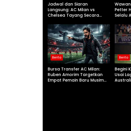
Jadwal dan Siaran
Wawanc
Langsung: AC Milan vs
Petter 
Chelsea Tayang Secara
Selalu 
Nasional di TVRI
Berita
Berita
Bursa Transfer AC Milan:
Begini 
Ruben Amorim Targetkan
Usai La
Empat Pemain Baru Musim
Austral
Panas Ini