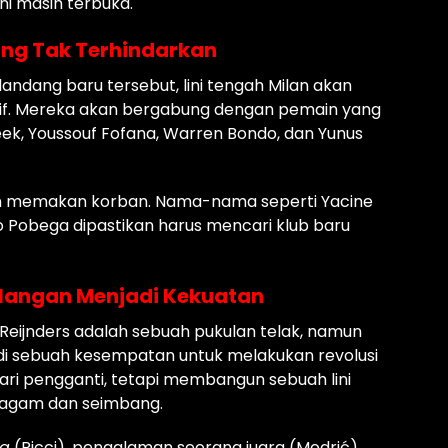
i masih terbuka.
ng Tak Terhindarkan
andang baru tersebut, lini tengah Milan akan
tif. Mereka akan bergabung dengan pemain yang
ek, Youssouf Fofana, Warren Bondo, dan Yunus
an memakan korban. Nama-nama seperti Yacine
 Pobega dipastikan harus mencari klub baru
ehilangan Menjadi Kekuatan
 Reijnders adalah sebuah pukulan telak, namun
i sebuah kesempatan untuk melakukan revolusi
ri pengganti, tetapi membangun sebuah lini
eragam dan seimbang.
ta
(Ricci), pengalaman seorang juara (Modrić),