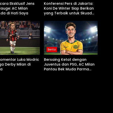
ara Eksklusif Jens
Konferensi Pers di Jakarta:
Hauge: AC Milan
Koni De Winter Siap Berikan
Ada di Hati Saya
yang Terbaik untuk Skuad
Ruben Amorim
Berita
Komentar Luka Modric
Bersaing Ketat dengan
ga Derby Milan di
Juventus dan PSG, AC Milan
ia
Pantau Bek Muda Parma
Alessandro Circati