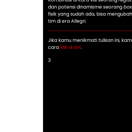
dan potensi dinamisme seorang
box
fisik yang sudah ada, bisa mengub
tim di era Allegri.
Jika kamu menikmati tulisan ini, k
cara
klik di sini
.
3