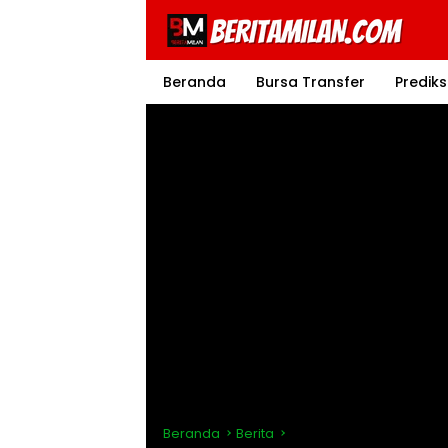
Langsung
ke
konten
Beranda
Bursa Transfer
Prediks
Beranda
Berita