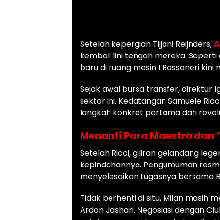
Setelah kepergian Tijjani Reijnders,
A
kembali lini tengah mereka. Seperti
baru di ruang mesin I Rossoneri kini mu
Sejak awal bursa transfer, direktur
sektor ini. Kedatangan Samuele Ricc
langkah konkret pertama dari revolus
Menanti Para Maestro dan 
Setelah Ricci, giliran gelandang le
kepindahannya. Pengumuman resmi s
menyelesaikan tugasnya bersama Rea
Tidak berhenti di situ, Milan masih 
Ardon Jashari. Negosiasi dengan Cl