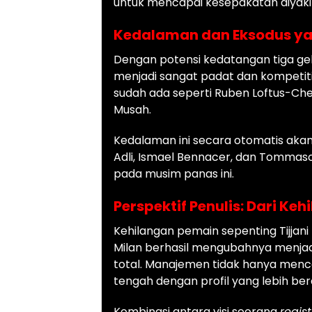
untuk mencapai kesepakatan diyakin
Kedalaman dan Eksodus ya
Dengan potensi kedatangan tiga gel
menjadi sangat padat dan kompeti
sudah ada seperti Ruben Loftus-Che
Musah.
Kedalaman ini secara otomatis ak
Adli, Ismael Bennacer, dan Tommaso
pada musim panas ini.
Perspektif Penulis: Dari K
Kehilangan pemain sepenting Tijjani
Milan berhasil mengubahnya menjad
total. Manajemen tidak hanya menca
tengah dengan profil yang lebih b
Kombinasi antara visi seorang
regis