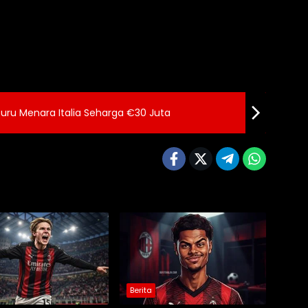
rburu Menara Italia Seharga €30 Juta
Berita