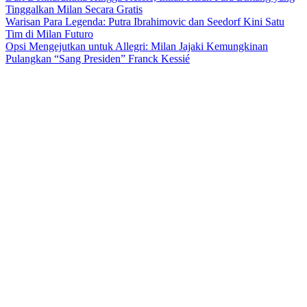
Tinggalkan Milan Secara Gratis
Warisan Para Legenda: Putra Ibrahimovic dan Seedorf Kini Satu
Tim di Milan Futuro
Opsi Mengejutkan untuk Allegri: Milan Jajaki Kemungkinan
Pulangkan “Sang Presiden” Franck Kessié