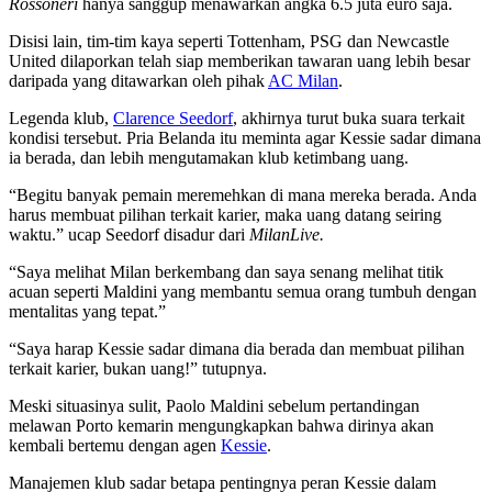
Rossoneri
hanya sanggup menawarkan angka 6.5 juta euro saja.
Disisi lain, tim-tim kaya seperti Tottenham, PSG dan Newcastle
United dilaporkan telah siap memberikan tawaran uang lebih besar
daripada yang ditawarkan oleh pihak
AC Milan
.
Legenda klub,
Clarence Seedorf
, akhirnya turut buka suara terkait
kondisi tersebut. Pria Belanda itu meminta agar Kessie sadar dimana
ia berada, dan lebih mengutamakan klub ketimbang uang.
“Begitu banyak pemain meremehkan di mana mereka berada. Anda
harus membuat pilihan terkait karier, maka uang datang seiring
waktu.” ucap Seedorf disadur dari
MilanLive.
“Saya melihat Milan berkembang dan saya senang melihat titik
acuan seperti Maldini yang membantu semua orang tumbuh dengan
mentalitas yang tepat.”
“Saya harap Kessie sadar dimana dia berada dan membuat pilihan
terkait karier, bukan uang!” tutupnya.
Meski situasinya sulit, Paolo Maldini sebelum pertandingan
melawan Porto kemarin mengungkapkan bahwa dirinya akan
kembali bertemu dengan agen
Kessie
.
Manajemen klub sadar betapa pentingnya peran Kessie dalam