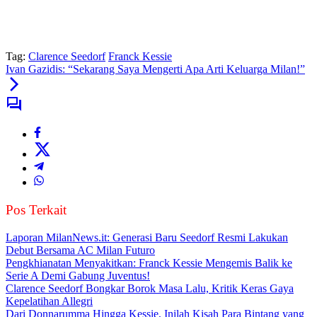
Tag:
Clarence Seedorf
Franck Kessie
Ivan Gazidis: “Sekarang Saya Mengerti Apa Arti Keluarga Milan!”
Pos Terkait
Laporan MilanNews.it: Generasi Baru Seedorf Resmi Lakukan
Debut Bersama AC Milan Futuro
Pengkhianatan Menyakitkan: Franck Kessie Mengemis Balik ke
Serie A Demi Gabung Juventus!
Clarence Seedorf Bongkar Borok Masa Lalu, Kritik Keras Gaya
Kepelatihan Allegri
Dari Donnarumma Hingga Kessie, Inilah Kisah Para Bintang yang