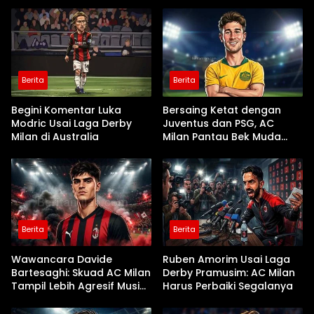
Berita
Berita
Begini Komentar Luka
Bersaing Ketat dengan
Modric Usai Laga Derby
Juventus dan PSG, AC
Milan di Australia
Milan Pantau Bek Muda
Parma Alessandro Circati
Berita
Berita
Wawancara Davide
Ruben Amorim Usai Laga
Bartesaghi: Skuad AC Milan
Derby Pramusim: AC Milan
Tampil Lebih Agresif Musim
Harus Perbaiki Segalanya
Ini