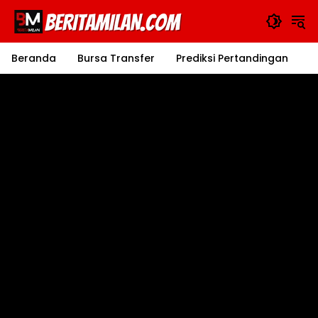
Langsung
ke
konten
Beranda
Bursa Transfer
Prediksi Pertandingan
J