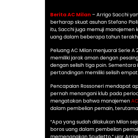
Berita AC Milan
– Arrigo Sacchi ya
berharap skuat asuhan Stefano Piol
itu, Sacchi juga memuji manajemen 
uang dalam beberapa tahun terakhir
Peluang AC Milan menjuarai Serie A
memiliki jarak aman dengan pesaing
dengan selisih tiga poin. Sementara i
pertandingan memiliki selisih empat
Pencapaian Rossoneri mendapat apre
pernah menangani klub pada periode
mengatakan bahwa manajemen
AC
dalam pembelian pemain, terutama 
“Apa yang sudah dilakukan Milan seja
boros uang dalam pembelian pemain
memenangkan Scudetto,” ujar Arrigo