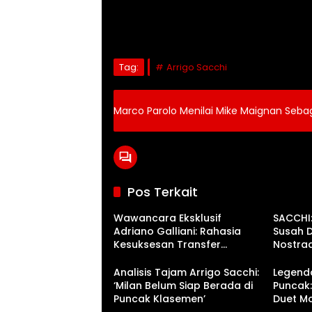
Tag:
Arrigo Sacchi
Marco Parolo Menilai Mike Maignan Seba
Pos Terkait
Wawancara Eksklusif
SACCHI:
Adriano Galliani: Rahasia
Susah D
Kesuksesan Transfer
Nostra
Legendaris AC Milan
Menyer
Analisis Tajam Arrigo Sacchi:
Legend
‘Milan Belum Siap Berada di
Puncak: 
Puncak Klasemen’
Duet Mo