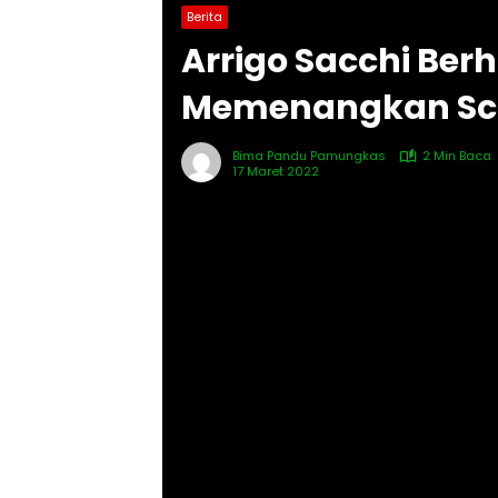
Berita
Arrigo Sacchi Ber
Memenangkan Scu
Bima Pandu Pamungkas
2 Min Baca
17 Maret 2022