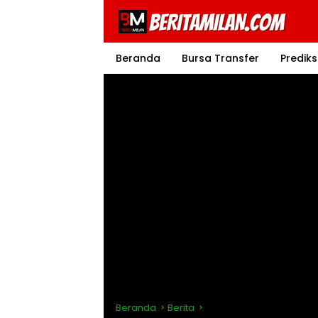
Langsung
ke
konten
Beranda
Bursa Transfer
Prediks
Beranda
Berita