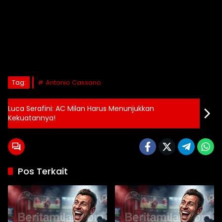
Tag:
Antonio Cassano
Luca Serafini: AC Milan Harus Menunjukkan
Kekuatannya!
Pos Terkait