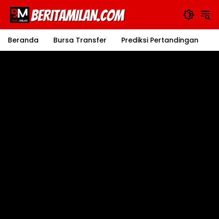
Langsung
ke
konten
Beranda
Bursa Transfer
Prediksi Pertandingan
J