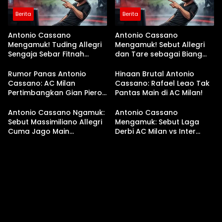
Berita
Berita
Antonio Cassano
Antonio Cassano
Mengamuk! Tuding Allegri
Mengamuk! Sebut Allegri
Sengaja Sebar Fitnah
dan Tare sebagai Biang
Karena Tahu Akan Dipecat
Kerok Kehancuran AC
AC Milan
Milan
Rumor Panas Antonio
Hinaan Brutal Antonio
Cassano: AC Milan
Cassano: Rafael Leao Tak
Pertimbangkan Gian Piero
Pantas Main di AC Milan!
Gasperini untuk Gantikan
Allegri
Antonio Cassano Ngamuk:
Antonio Cassano
Sebut Massimiliano Allegri
Mengamuk: Sebut Laga
Cuma Jago Main
Derbi AC Milan vs Inter
Sandiwara!
Milan Sangat Menjijikkan!