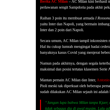
Berita AC Milan
– AC Milan kini berhasil 
perlawanan sengit Sampdoria pada akhir peka
Raihan 3 poin itu membuat armada
I Rossone
yaitu Inter dan Napoli, yang bermain imbang 
Inter dan 2 poin dari Napoli.
Secara umum, AC Milan tampil inkonsisten m
Hal itu cukup lumrah mengingat badai ceder
banyaknya kasus Covid yang menjerat bebera
Namun pada akhirnya, dengan segala keterb
maksimal dan posisi tertatas klasemen Serie
Mantan pemain AC Milan dan Inter,
Antonio
Pioli meski tak diperkuat oleh beberapa pema
sudah dilakukan AC Milan sejauh ini adalah 
“Jangan lupa bahwa Milan tanpa Kjaer, 
tidak sebagus dia di awal musim. Lalu a