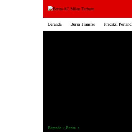
Langsung
ke
konten
Beranda
Bursa Transfer
Prediksi Pertand
Beranda
Berita