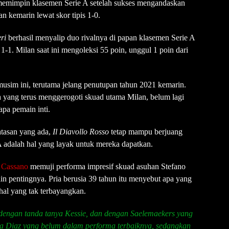
memimpin klasemen Serie A setelah sukses mengandaskan
n kemarin lewat skor tipis 1-0.
ri
berhasil menyalip duo rivalnya di papan klasemen Serie A
1-1. Milan saat ini mengoleksi 55 poin, unggul 1 poin dari
usim ini, terutama jelang penutupan tahun 2021 kemarin.
a yang terus menggerogoti skuad utama Milan, belum lagi
pa pemain inti.
atasan yang ada,
Il Diavollo Rosso
tetap mampu berjuang
 A adalah hal yang layak untuk mereka dapatkan.
 Cassano
memuji performa impresif skuad asuhan Stefano
in pentingnya. Pria berusia 39 tahun itu menyebut apa yang
hal yang tak terbayangkan.
dengan tanda tanya Kessie, dan dengan Saelemaekers yang
da Diaz yang belum dalam performa terbaiknya, sedangkan