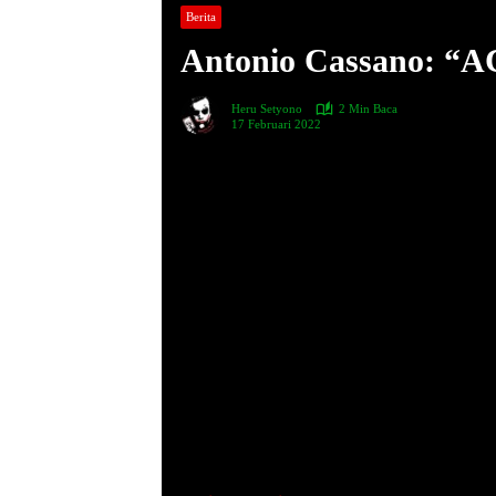
Berita
Antonio Cassano: “A
Heru Setyono
2 Min Baca
17 Februari 2022