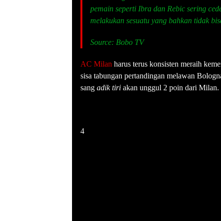
pemain seperti Ibra dan Rebic sering ce
melakukan sesuatu yang bahkan tidak bis
Source:
Bobo TV
AC Milan
harus terus konsisten meraih keme
sisa tabungan pertandingan melawan Bologna.
sang
adik tiri
akan unggul 2 poin dari Milan.
4