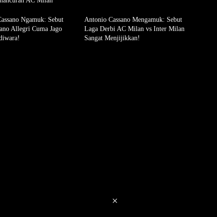
hancuran AC Milan
Cassano Ngamuk: Sebut
Antonio Cassano Mengamuk: Sebut
ano Allegri Cuma Jago
Laga Derbi AC Milan vs Inter Milan
diwara!
Sangat Menjijikkan!
×