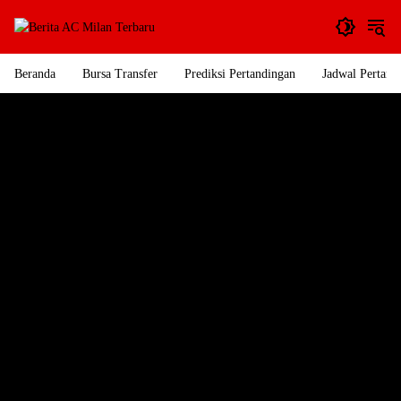
Langsung
ke
konten
Beranda
Bursa Transfer
Prediksi Pertandingan
Jadwal Pertand