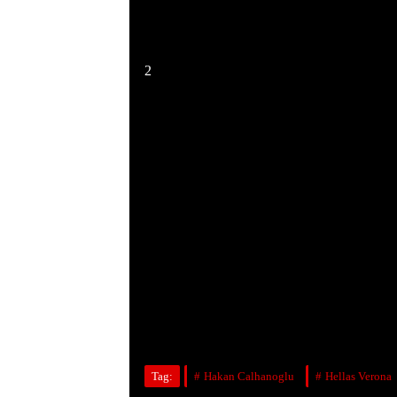
2
Tag:
Hakan Calhanoglu
Hellas Verona