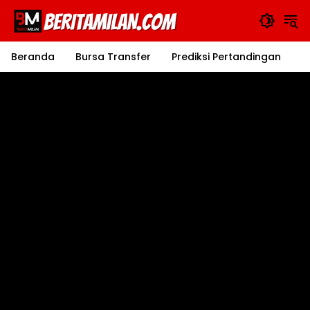
Langsung
ke
konten
Beranda
Bursa Transfer
Prediksi Pertandingan
J