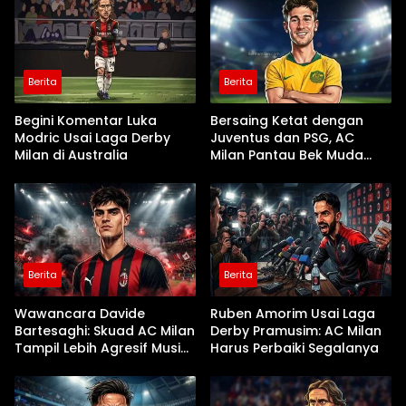
Berita
Berita
Begini Komentar Luka
Bersaing Ketat dengan
Modric Usai Laga Derby
Juventus dan PSG, AC
Milan di Australia
Milan Pantau Bek Muda
Parma Alessandro Circati
Berita
Berita
Wawancara Davide
Ruben Amorim Usai Laga
Bartesaghi: Skuad AC Milan
Derby Pramusim: AC Milan
Tampil Lebih Agresif Musim
Harus Perbaiki Segalanya
Ini