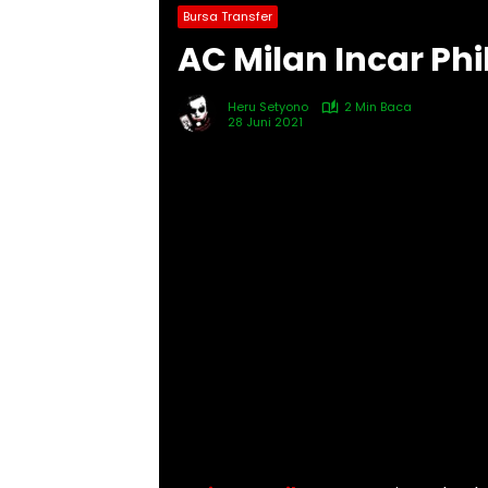
Bursa Transfer
AC Milan Incar Ph
Heru Setyono
2 Min Baca
28 Juni 2021