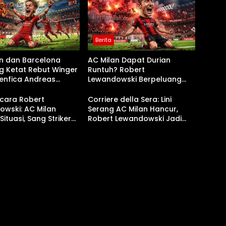
Berita
an dan Barcelona
AC Milan Dapat Durian
g Ketat Rebut Winger
Runtuh? Robert
enfica Andreas
Lewandowski Berpeluang
erup
Pindah Gratis Musim Panas
Ini!
ara Robert
Corriere della Sera: Lini
wski: AC Milan
Serang AC Milan Hancur,
Situasi, Sang Striker
Robert Lewandowski Jadi
 Bahas Masa Depan
Impian