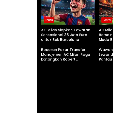
Berita
Berita
AC Milan Siapkan Tawaran
AC Mil
Sensasional 35 Juta Euro
Bersain
untuk Bek Barcelona
Muda B
Schjeld
Bocoran Pakar Transfer:
Wawanc
Manajemen AC Milan Ragu
Lewando
Datangkan Robert
Pantau 
Lewandowski dari Barcelona
Enggan