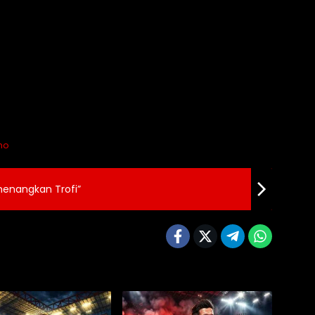
ho
enangkan Trofi”