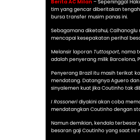
Berita AC Milan
– Sepeninggal Haka
tim yang gencar diberitakan teng
bursa transfer musim panas ini.
Sebagamana diketahui, Calhanoglu m
mencapai kesepakatan perihal besar
Melansir laporan
Tuttosport
, nama t
adalah penyerang milik Barcelona, Pi
Penyerang Brazil itu masih terikat
mendatang. Datangnya Aguero dan
sinyalemen kuat jika Coutinho tak d
I Rossoneri
diyakini akan coba mema
mendatangkan Coutinho dengan sta
Namun demikian, kendala terbesar 
besaran gaji Coutinho yang saat ini