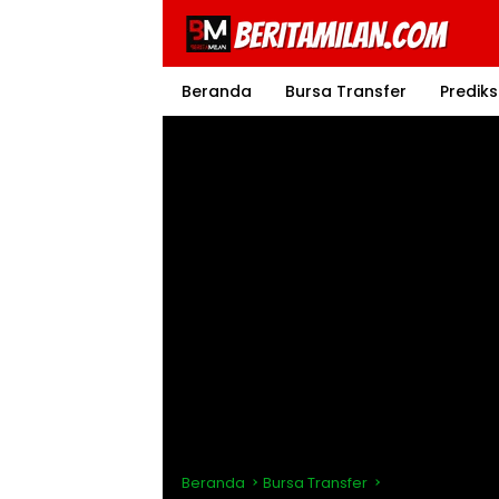
Langsung
ke
konten
Beranda
Bursa Transfer
Prediks
Beranda
Bursa Transfer