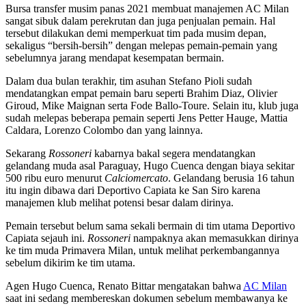
Bursa transfer musim panas 2021 membuat manajemen AC Milan
sangat sibuk dalam perekrutan dan juga penjualan pemain. Hal
tersebut dilakukan demi memperkuat tim pada musim depan,
sekaligus “bersih-bersih” dengan melepas pemain-pemain yang
sebelumnya jarang mendapat kesempatan bermain.
Dalam dua bulan terakhir, tim asuhan Stefano Pioli sudah
mendatangkan empat pemain baru seperti Brahim Diaz, Olivier
Giroud, Mike Maignan serta Fode Ballo-Toure. Selain itu, klub juga
sudah melepas beberapa pemain seperti Jens Petter Hauge, Mattia
Caldara, Lorenzo Colombo dan yang lainnya.
Sekarang
Rossoneri
kabarnya bakal segera mendatangkan
gelandang muda asal Paraguay, Hugo Cuenca dengan biaya sekitar
500 ribu euro menurut
Calciomercato
. Gelandang berusia 16 tahun
itu ingin dibawa dari Deportivo Capiata ke San Siro karena
manajemen klub melihat potensi besar dalam dirinya.
Pemain tersebut belum sama sekali bermain di tim utama Deportivo
Capiata sejauh ini.
Rossoneri
nampaknya akan memasukkan dirinya
ke tim muda Primavera Milan, untuk melihat perkembangannya
sebelum dikirim ke tim utama.
Agen Hugo Cuenca, Renato Bittar mengatakan bahwa
AC Milan
saat ini sedang membereskan dokumen sebelum membawanya ke