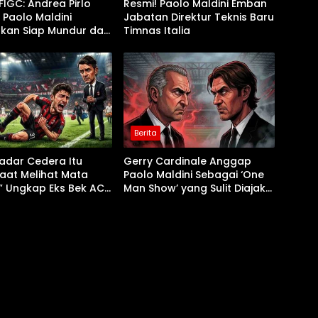
IGC: Andrea Pirlo
Resmi! Paolo Maldini Emban
, Paolo Maldini
Jabatan Direktur Teknis Baru
kan Siap Mundur dari
Timnas Italia
ya
Berita
adar Cedera Itu
Gerry Cardinale Anggap
aat Melihat Mata
Paolo Maldini Sebagai ‘One
,” Ungkap Eks Bek AC
Man Show’ yang Sulit Diajak
attia Caldara
Kerja Sama!