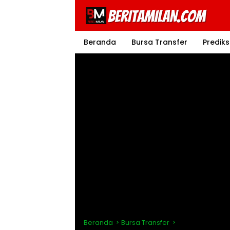
Langsung
ke
konten
Beranda
Bursa Transfer
Prediks
Beranda
Bursa Transfer