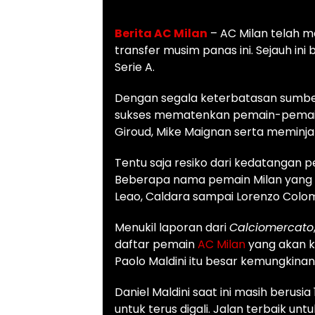
Berita AC Milan
– AC Milan telah 
transfer musim panas ini. Sejauh ini 
Serie A.
Dengan segala keterbatasan sumber 
sukses mematenkan pemain-pemain s
Giroud, Mike Maignan serta meminja
Tentu saja resiko dari kedatangan 
Beberapa nama pemain Milan yang ter
Leao, Caldara sampai Lorenzo Colo
Menukil laporan dari
Calciomercato
daftar pemain
AC Milan
yang akan ke
Paolo Maldini itu besar kemungkinan
Daniel Maldini saat ini masih berusia 
untuk terus digali. Jalan terbaik u