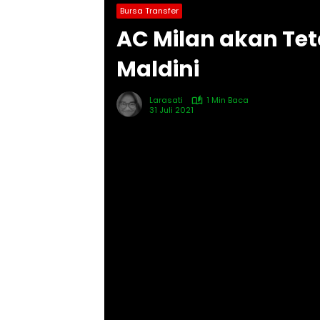
Bursa Transfer
AC Milan akan Te
Maldini
Larasati
1 Min Baca
31 Juli 2021