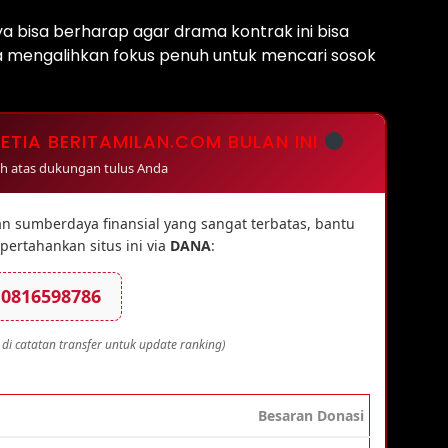
ya bisa berharap agar drama kontrak ini bisa
a mengalihkan fokus penuh untuk mencari sosok
TIA BERITAMILAN.COM BULAN INI
ih atas dukungan tulus Anda
n sumberdaya finansial yang sangat terbatas, bantu
ertahankan situs ini via
DANA
:
0816598786
 di catatan transfer untuk update ranking)
Besaran Donasi