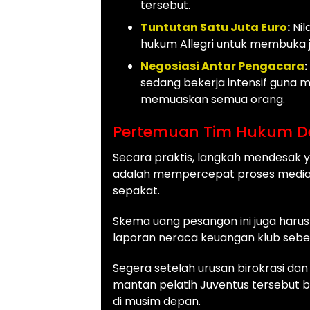
tersebut.
Tuntutan Satu Juta Euro
:
Nil
hukum Allegri untuk membuka ja
Negosiasi Antar Pengacara
:
sedang bekerja intensif guna
memuaskan semua orang.
Pertemuan Tim Hukum D
Secara praktis, langkah mendesak 
adalah mempercepat proses medias
sepakat.
Skema uang pesangon ini juga harus
laporan neraca keuangan klub sebe
Segera setelah urusan birokrasi dan
mantan pelatih Juventus tersebut 
di musim depan.