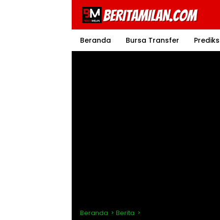
Langsung
ke
konten
Beranda
Bursa Transfer
Prediks
Beranda
Berita