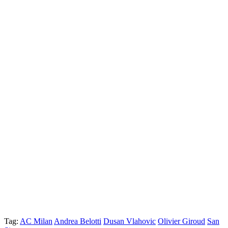
Tag:
AC Milan
Andrea Belotti
Dusan Vlahovic
Olivier Giroud
San