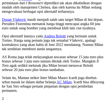
permintaan dari
I Rossoneri
diprediksi tak akan dikabulkan dengan
mudah oleh manajemen Chelsea, dan oleh karena itu Milan sedang
mengevaluasi berbagai opsi alternatif terbarunya.
Dusan Vlahovic
masih menjadi salah satu target Milan di lini depan.
Presiden Fiorentina mematok harga tinggi mencapai angka 60 juta
euro untuk sang bomber yang membuat klub lain ciut nyalinya.
Opsi alternatif lainnya yaitu
Andrea Belotti
yang bermain untuk
Torino. Harga sang pemain juga tak semahal Vlahovic, apalagi
kontraknya yang akan habis di Juni 2022 mendatang. Namun Milan
tak sendirian memburu tanda tangannya.
AS Roma juga telah melayangkan tawaran sebesar 15 juta euro plus
bonus sebesar 3 juta euro namun ditolak oleh Torino. Mungkin
Il
Toro
agak sedikit melunak jika Milan berani menawar Belotti
sebesar 20 juta euro plus bonus tambahan.
Selain itu, Mantan striker Inter Milan Mauro Icardi juga disebut-
sebut masuk ke dalam daftar belanja
AC Milan
. Icardi bisa diboyong
ke San Siro sebagai pemain pinjaman dengan opsi pembelian
permanen.
2