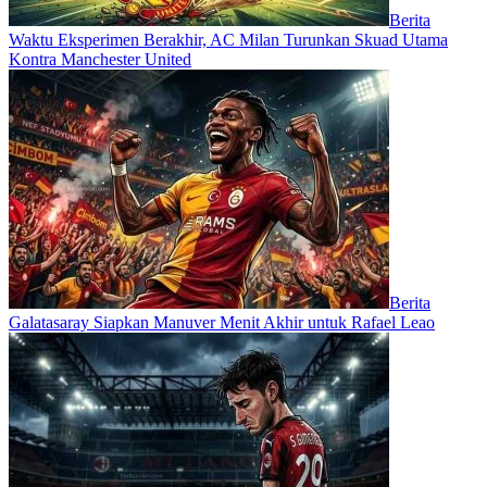
Berita
Waktu Eksperimen Berakhir, AC Milan Turunkan Skuad Utama
Kontra Manchester United
Berita
Galatasaray Siapkan Manuver Menit Akhir untuk Rafael Leao