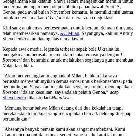
Sebagaimana kita ketahui, Sheva secara mengejutkan memilih untuk
menerima pinangan menjadi pelatih tim papan bawah Serie A,
Genoa, pada awal bulan November kemarin. Ia memiliki misi utama
untuk menyelamatkan
Il Grifone
dari jerat zona degradasi.
Kini sang anak emas berkesempatan untuk bereuni dengan tim yang
telah membesarkan namanya,
AC Milan
. Sayangnya, kali ini Andriy
Shevchenko akan datang atas nama lawan.
Kepada awak media, legenda terbesar sepak bola Ukraina itu
mengaku akan berusaha memendam ikatan emosinya dengan
I
Rossoneri
dan berambisi untuk melakukan segalanya guna membuat
Milan kesulitan.
“Akan menyenangkan menghadapi Milan, bahkan jika saya
berusaha menyembunyikan semua emosi untuk berkonsentrasi pada
pertandingan. Saya akan melakukan segalanya untuk menempatkan
Rossoneri
dalam kesulitan, saya adalah pelatih Genoa,” ucap
Shevchenko
dilansir dari
MilanLive
.
“Memang benar bahwa Milan datang dari dua kekalahan tetapi
mereka adalah tim kuat yang menciptakan banyak peluang di setiap
pertandingan.”
“Absennya banyak pemain kami akan sangat membebani. Kami
akan mencoba untuk kompak seperti yang selalu kami lakukan,