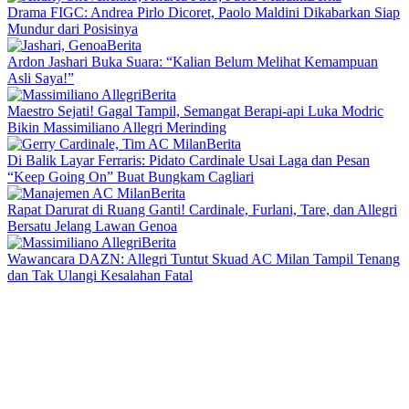
Drama FIGC: Andrea Pirlo Dicoret, Paolo Maldini Dikabarkan Siap
Mundur dari Posisinya
Berita
Ardon Jashari Buka Suara: “Kalian Belum Melihat Kemampuan
Asli Saya!”
Berita
Maestro Sejati! Gagal Tampil, Semangat Berapi-api Luka Modric
Bikin Massimiliano Allegri Merinding
Berita
Di Balik Layar Ferraris: Pidato Cardinale Usai Laga dan Pesan
“Keep Going On” Buat Bungkam Cagliari
Berita
Rapat Darurat di Ruang Ganti! Cardinale, Furlani, Tare, dan Allegri
Bersatu Jelang Lawan Genoa
Berita
Wawancara DAZN: Allegri Tuntut Skuad AC Milan Tampil Tenang
dan Tak Ulangi Kesalahan Fatal