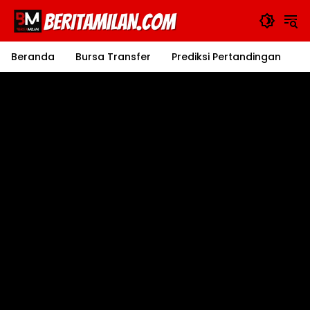
Langsung
ke
konten
Beranda
Bursa Transfer
Prediksi Pertandingan
J