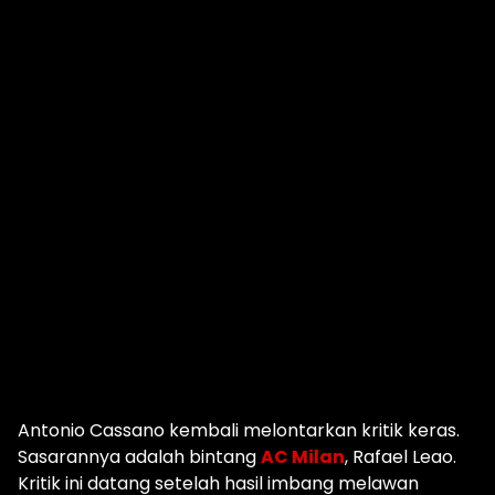
Antonio Cassano kembali melontarkan kritik keras.
Sasarannya adalah bintang
AC Milan
, Rafael Leao.
Kritik ini datang setelah hasil imbang melawan