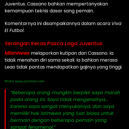
Juventus. Cassano bahkan mempertanyakan
kemampuan teknis dasar sang pemain.
Komentarnya ini disampaikannya dalam acara
Viva
El Futbol
.
Serangan Keras Pasca Laga Juventus
MilanNews
melaporkan kutipan dari Cassano. Ia
tidak menahan diri sama sekali. Ia bahkan merasa
Leao tidak pantas mendapatkan gajinya yang tinggi.
Photo: www.acmilan.com
“Beberapa orang mungkin berpikir saya marah
pada orang ini. Saya tidak mengenalnya…
Karena saya sangat menyukainya, dan saya
memiliki hak istimewa yang luar biasa untuk
bermain dengan beberapa pemain yang
sangat fenomenal.”